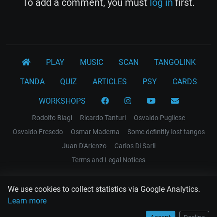
To add a comment, you must
log in
first.
PLAY
MUSIC
SCAN
TANGOLINK
TANDA
QUIZ
ARTICLES
PSY
CARDS
WORKSHOPS
Rodolfo Biagi
Ricardo Tanturi
Osvaldo Pugliese
Osvaldo Fresedo
Osmar Maderna
Some definitly lost tangos
Juan D'Arienzo
Carlos Di Sarli
Terms and Legal Notices
EL RECODO TANGO
We use cookies to collect statistics via Google Analytics.
Design Web: Gregory DIAZ
Learn more