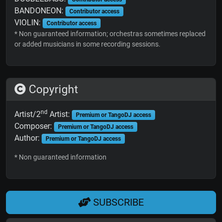
BANDONEON:
Contributor access
VIOLIN:
Contributor access
* Non guaranteed information; orchestras sometimes replaced
or added musicians in some recording sessions.
Copyright
nd
Artist/2
Artist:
Premium or TangoDJ access
Composer:
Premium or TangoDJ access
Author:
Premium or TangoDJ access
* Non guaranteed information
SUBSCRIBE