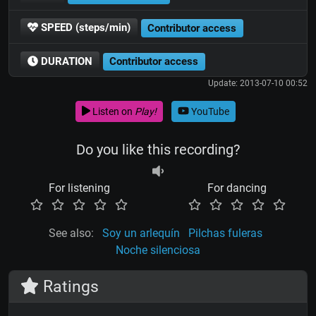
SPEED (steps/min)
Contributor access
DURATION
Contributor access
Update: 2013-07-10 00:52
Listen on
Play!
YouTube
Do you like this recording?
For listening
For dancing
See also:
Soy un arlequín
Pilchas fuleras
Noche silenciosa
Ratings