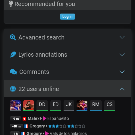
Recommended for you
Log in
Advanced search
Lyrics annotations
Comments
22 users online
DD
ED
JK
RM
CS
Malex
El pañuelito
-9 m
Gregory
-48 m
Gregory
Vals de los milagros
-1 h