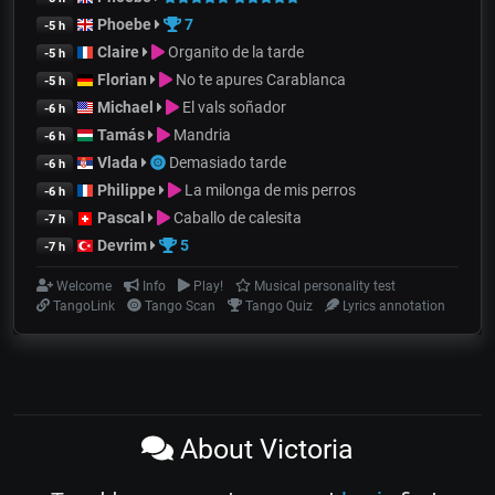
Phoebe
7
-5 h
Claire
Organito de la tarde
-5 h
Florian
No te apures Carablanca
-5 h
Michael
El vals soñador
-6 h
Tamás
Mandria
-6 h
Vlada
Demasiado tarde
-6 h
Philippe
La milonga de mis perros
-6 h
Pascal
Caballo de calesita
-7 h
Devrim
5
-7 h
Welcome
Info
Play!
Musical personality test
TangoLink
Tango Scan
Tango Quiz
Lyrics annotation
About Victoria