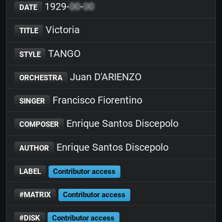
1929-
00
-
00
DATE
Victoria
TITLE
TANGO
STYLE
Juan D'ARIENZO
ORCHESTRA
Francisco Fiorentino
SINGER
Enrique Santos Discepolo
COMPOSER
Enrique Santos Discepolo
AUTHOR
LABEL
Contributor access
#MATRIX
Contributor access
#DISK
Contributor access