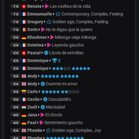
Renata
Las vueltas de la vida
-1 h
Emmanuelle
Contemporary, Complex, Feeling
-1 h
Gregory
Golden age, Complex, Feeling
-1 h
Sorin
No le digas que la quiero
-1 h
Khochnav
Milonga vieja milonga
-2 h
Soleïma
Leyenda gaucha
-2 h
Pascal
Lluvia de estrellas
-2 h
Dominique
2
-2 h
Dominique
-2 h
Andy
-3 h
Andy
Duerme mi amor
-3 h
Carlo
-3 h
Cecile
Cascabelito
-3 h
Zsolt
Marisabel
-3 h
Jana
El choclo
-4 h
Paul
Sentimiento gaucho
-4 h
Phoebe
Golden age, Complex, Joy
-5 h
Phoebe
-5 h