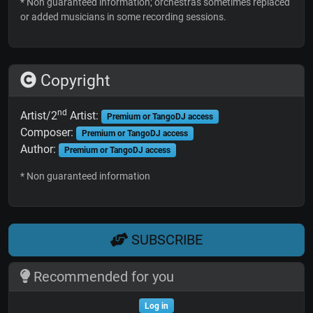
* Non guaranteed information; orchestras sometimes replaced
or added musicians in some recording sessions.
Copyright
nd
Artist/2
Artist:
Premium or TangoDJ access
Composer:
Premium or TangoDJ access
Author:
Premium or TangoDJ access
* Non guaranteed information
SUBSCRIBE
Recommended for you
Log in