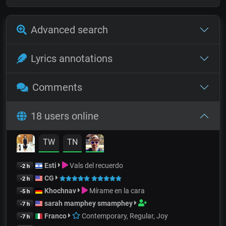
Advanced search
Lyrics annotations
Comments
18 users online
TW
TN
Esti
Vals del recuerdo
-2 h
CG
-2 h
Khochnav
Mírame en la cara
-5 h
sarah mamphey smamphey
-7 h
Franco
Contemporary, Regular, Joy
-7 h