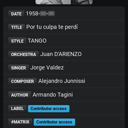
1958-
00
-
00
DATE
Por tu culpa te perdí
TITLE
TANGO
STYLE
Juan D'ARIENZO
ORCHESTRA
Jorge Valdez
SINGER
Alejandro Junnissi
COMPOSER
Armando Tagini
AUTHOR
LABEL
Contributor access
#MATRIX
Contributor access