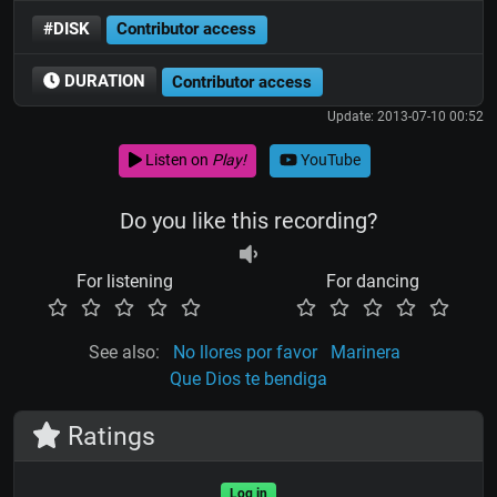
#DISK
Contributor access
DURATION
Contributor access
Update: 2013-07-10 00:52
Listen on
Play!
YouTube
Do you like this recording?
For listening
For dancing
See also:
No llores por favor
Marinera
Que Dios te bendiga
Ratings
Log in