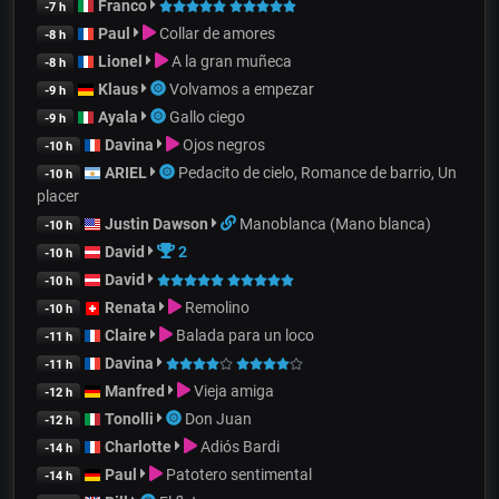
Franco
-7 h
Paul
Collar de amores
-8 h
Lionel
A la gran muñeca
-8 h
Klaus
Volvamos a empezar
-9 h
Ayala
Gallo ciego
-9 h
Davina
Ojos negros
-10 h
ARIEL
Pedacito de cielo, Romance de barrio, Un
-10 h
placer
Justin Dawson
Manoblanca (Mano blanca)
-10 h
David
2
-10 h
David
-10 h
Renata
Remolino
-10 h
Claire
Balada para un loco
-11 h
Davina
-11 h
Manfred
Vieja amiga
-12 h
Tonolli
Don Juan
-12 h
Charlotte
Adiós Bardi
-14 h
Paul
Patotero sentimental
-14 h