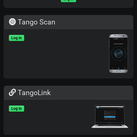
Tango Scan
Log in
TangoLink
Log in