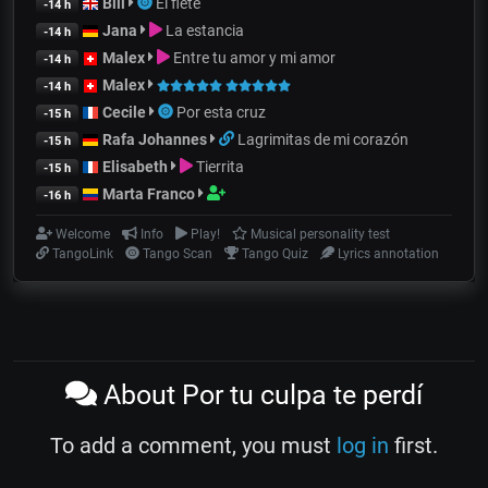
Bill
El flete
-14 h
Jana
La estancia
-14 h
Malex
Entre tu amor y mi amor
-14 h
Malex
-14 h
Cecile
Por esta cruz
-15 h
Rafa Johannes
Lagrimitas de mi corazón
-15 h
Elisabeth
Tierrita
-15 h
Marta Franco
-16 h
Welcome
Info
Play!
Musical personality test
TangoLink
Tango Scan
Tango Quiz
Lyrics annotation
About Por tu culpa te perdí
To add a comment, you must
log in
first.