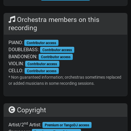
Orchestra members on this
recording
PIANO:
Contributor access
DOUBLEBASS:
Contributor access
BANDONEON:
Contributor access
VIOLIN:
Contributor access
CELLO:
Contributor access
* Non guaranteed information; orchestras sometimes replaced
or added musicians in some recording sessions.
Copyright
nd
Artist/2
Artist:
Premium or TangoDJ access