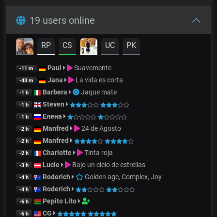
19 users online
RP
CS
UC
PK
Paul
Suavemente
-11 m
Jana
La vida es corta
-43 m
Barbera
Jaque mate
-1 h
Steven
-1 h
Елена
-1 h
Manfred
24 de Agosto
-2 h
Manfred
-2 h
Charlotte
Tinta roja
-2 h
Lucie
Bajo un cielo de estrellas
-3 h
Roderich
Golden age, Complex, Joy
-4 h
Roderich
-4 h
Pepito Lito
-6 h
CG
-6 h