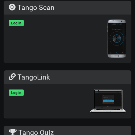
Tango Scan
Log in
TangoLink
Log in
Tango Quiz