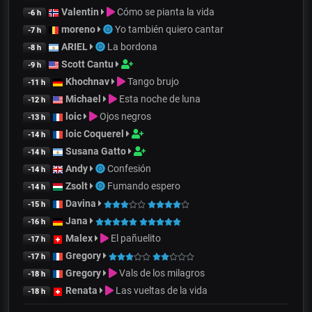
Valentin
Cómo se pianta la vida
-6 h
moreno
Yo también quiero cantar
-7 h
ARIEL
La bordona
-8 h
Scott Cantu
-9 h
Khochnav
Tango brujo
-11 h
Michael
Esta noche de luna
-12 h
loic
Ojos negros
-13 h
loic Coquerel
-14 h
Susana Gatto
-14 h
Andy
Confesión
-14 h
Zsolt
Fumando espero
-14 h
Davina
-15 h
Jana
-16 h
Malex
El pañuelito
-17 h
Gregory
-17 h
Gregory
Vals de los milagros
-18 h
Renata
Las vueltas de la vida
-18 h