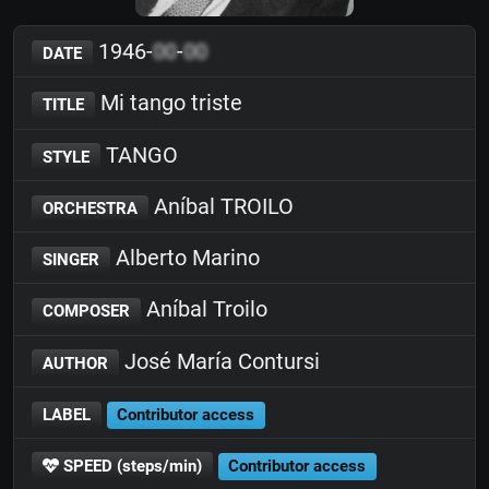
1946-
00
-
00
DATE
Mi tango triste
TITLE
TANGO
STYLE
Aníbal TROILO
ORCHESTRA
Alberto Marino
SINGER
Aníbal Troilo
COMPOSER
José María Contursi
AUTHOR
LABEL
Contributor access
SPEED (steps/min)
Contributor access