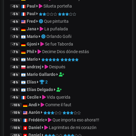
Paul
Silueta porteña
-5 h
Paul
-5 h
Fred
Que pinturita
-6 h
Jana
La puñalada
-6 h
Mario
Orlando Goñi
-7 h
Gjoni
Se fue Taborda
-7 h
Phil
Decime Dios dónde estás
-7 h
Mario
-8 h
andrzej
Después
-8 h
Mario Gallardo
-8 h
Elías
2
-8 h
Elías Delgado
-8 h
Cecile
Vida querida
-9 h
Andi
Comme il faut
-10 h
Aarón
-10 h
Frédéric
Que importa eso ahora!!!
-10 h
Daniel
Lagrimitas de mi corazón
-10 h
Daniel
-10 h