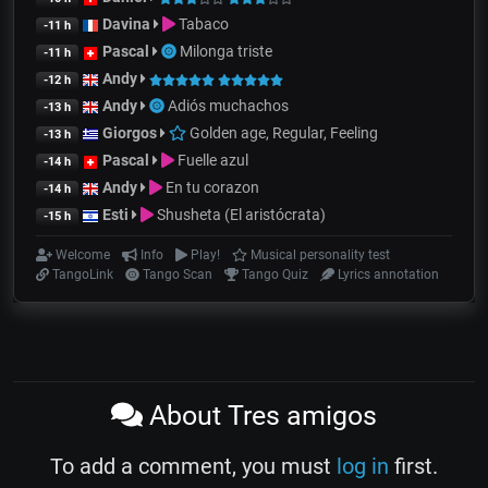
Davina
Tabaco
-11 h
Pascal
Milonga triste
-11 h
Andy
-12 h
Andy
Adiós muchachos
-13 h
Giorgos
Golden age, Regular, Feeling
-13 h
Pascal
Fuelle azul
-14 h
Andy
En tu corazon
-14 h
Esti
Shusheta (El aristócrata)
-15 h
Welcome
Info
Play!
Musical personality test
TangoLink
Tango Scan
Tango Quiz
Lyrics annotation
About Tres amigos
To add a comment, you must
log in
first.