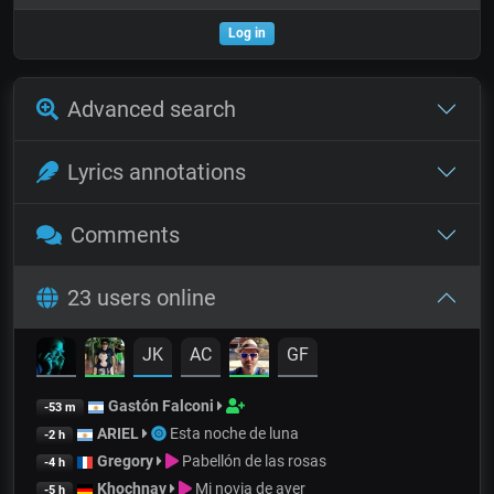
Log in
Advanced search
Lyrics annotations
Comments
23 users online
JK
AC
GF
Gastón Falconi
-53 m
ARIEL
Esta noche de luna
-2 h
Gregory
Pabellón de las rosas
-4 h
Khochnav
Mi novia de ayer
-5 h