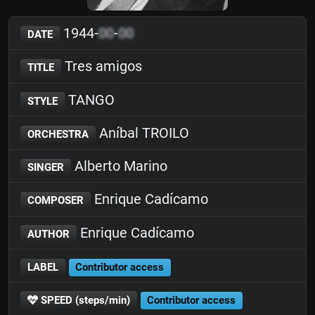
1944-
00
-
00
DATE
Tres amigos
TITLE
TANGO
STYLE
Aníbal TROILO
ORCHESTRA
Alberto Marino
SINGER
Enrique Cadícamo
COMPOSER
Enrique Cadícamo
AUTHOR
LABEL
Contributor access
SPEED (steps/min)
Contributor access