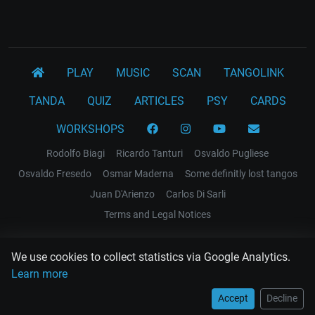
PLAY
MUSIC
SCAN
TANGOLINK
TANDA
QUIZ
ARTICLES
PSY
CARDS
WORKSHOPS
Rodolfo Biagi
Ricardo Tanturi
Osvaldo Pugliese
Osvaldo Fresedo
Osmar Maderna
Some definitly lost tangos
Juan D'Arienzo
Carlos Di Sarli
Terms and Legal Notices
EL RECODO TANGO
We use cookies to collect statistics via Google Analytics.
Design Web: Gregory DIAZ
Learn more
Accept
Decline