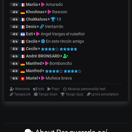
Mariia
Amurado
-3 h
Khochnav
Rawson
-4 h
Chakkaluss
13
-4 h
Denis
Ventarrón
-4 h
Esti
Angel Vargas el ruiseñor
-4 h
Cecile
En este rincón amigo
-5 h
Cecile
-5 h
André BRONSARD
-6 h
Manfred
Bomboncito
-6 h
Manfred
-6 h
Muriel
Muñeca brava
-6 h
Welcome
Info
Play!
Musical personality test
TangoLink
Tango Scan
Tango Quiz
Lyrics annotation