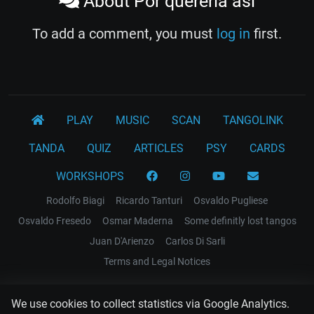
About Por quererla así
To add a comment, you must
log in
first.
PLAY
MUSIC
SCAN
TANGOLINK
TANDA
QUIZ
ARTICLES
PSY
CARDS
WORKSHOPS
Rodolfo Biagi
Ricardo Tanturi
Osvaldo Pugliese
Osvaldo Fresedo
Osmar Maderna
Some definitly lost tangos
Juan D'Arienzo
Carlos Di Sarli
Terms and Legal Notices
EL RECODO TANGO
We use cookies to collect statistics via Google Analytics.