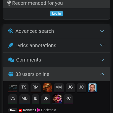
Recommended for you
Log in
Advanced search
Lyrics annotations
Comments
33 users online
TS
RM
VM
JG
JC
CS
MD
IB
UR
RC
Renata
Paciencia
Now