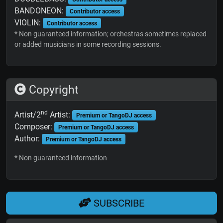
BANDONEON:
Contributor access
VIOLIN:
Contributor access
* Non guaranteed information; orchestras sometimes replaced
or added musicians in some recording sessions.
Copyright
nd
Artist/2
Artist:
Premium or TangoDJ access
Composer:
Premium or TangoDJ access
Author:
Premium or TangoDJ access
* Non guaranteed information
SUBSCRIBE