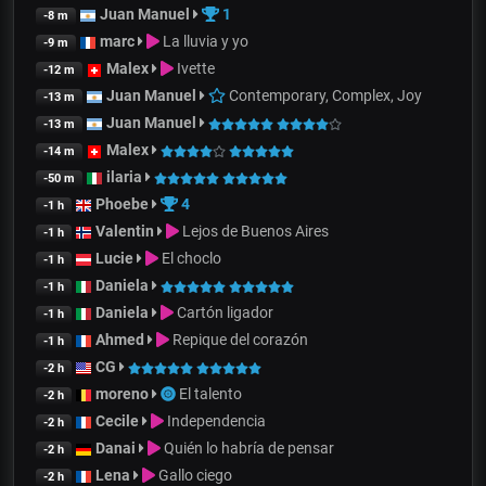
Juan Manuel
1
-8 m
marc
La lluvia y yo
-9 m
Malex
Ivette
-12 m
Juan Manuel
Contemporary, Complex, Joy
-13 m
Juan Manuel
-13 m
Malex
-14 m
ilaria
-50 m
Phoebe
4
-1 h
Valentin
Lejos de Buenos Aires
-1 h
Lucie
El choclo
-1 h
Daniela
-1 h
Daniela
Cartón ligador
-1 h
Ahmed
Repique del corazón
-1 h
CG
-2 h
moreno
El talento
-2 h
Cecile
Independencia
-2 h
Danai
Quién lo habría de pensar
-2 h
Lena
Gallo ciego
-2 h