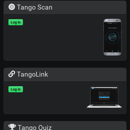
Tango Scan
Log in
TangoLink
Log in
Tango Quiz