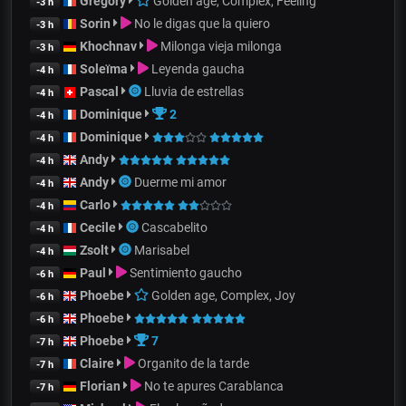
Gregory
Golden age, Complex, Feeling
-3 h
Sorin
No le digas que la quiero
-3 h
Khochnav
Milonga vieja milonga
-3 h
Soleïma
Leyenda gaucha
-4 h
Pascal
Lluvia de estrellas
-4 h
Dominique
2
-4 h
Dominique
-4 h
Andy
-4 h
Andy
Duerme mi amor
-4 h
Carlo
-4 h
Cecile
Cascabelito
-4 h
Zsolt
Marisabel
-4 h
Paul
Sentimiento gaucho
-6 h
Phoebe
Golden age, Complex, Joy
-6 h
Phoebe
-6 h
Phoebe
7
-7 h
Claire
Organito de la tarde
-7 h
Florian
No te apures Carablanca
-7 h