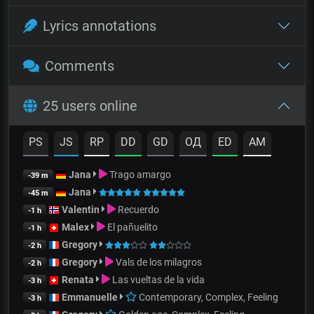
Lyrics annotations
Comments
25 users online
PS
JS
RP
DD
GD
OД
ED
AM
Jana
Trago amargo
-39 m
Jana
-45 m
Valentin
Recuerdo
-1 h
Malex
El pañuelito
-1 h
Gregory
-2 h
Gregory
Vals de los milagros
-2 h
Renata
Las vueltas de la vida
-3 h
Emmanuelle
Contemporary, Complex, Feeling
-3 h