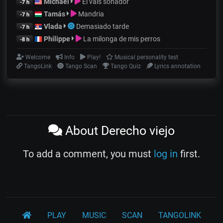
Michael
El vals soñador
-7 h
Tamás
Mandria
-7 h
Vlada
Demasiado tarde
-7 h
Philippe
La milonga de mis perros
-8 h
Welcome
Info
Play!
Musical personality test
TangoLink
Tango Scan
Tango Quiz
Lyrics annotation
About Derecho viejo
To add a comment, you must
log in
first.
PLAY
MUSIC
SCAN
TANGOLINK