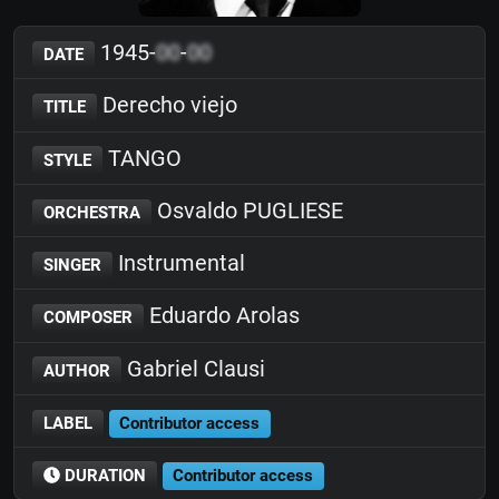
1945-
00
-
00
DATE
Derecho viejo
TITLE
TANGO
STYLE
Osvaldo PUGLIESE
ORCHESTRA
Instrumental
SINGER
Eduardo Arolas
COMPOSER
Gabriel Clausi
AUTHOR
LABEL
Contributor access
DURATION
Contributor access