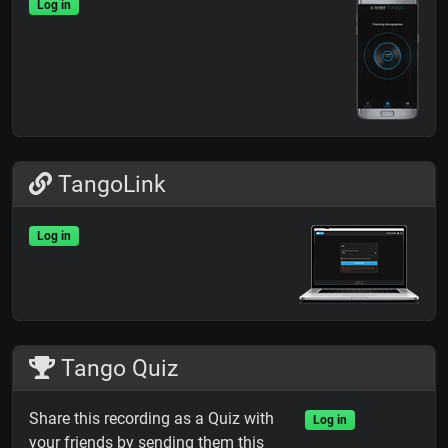
Log in
TangoLink
Log in
Tango Quiz
Share this recording as a Quiz with
Log in
your friends by sending them this