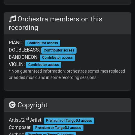
Orchestra members on this
recording
PIANO:
Contributor access
DOUBLEBASS:
Contributor access
BANDONEON:
Contributor access
VIOLIN:
Contributor access
* Non guaranteed information; orchestras sometimes replaced
or added musicians in some recording sessions.
Copyright
nd
Artist/2
Artist:
Premium or TangoDJ access
Composer:
Premium or TangoDJ access
Author: