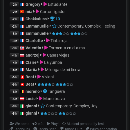
Gregory
Estudiante
-2 h
mia
Cartón ligador
-2 h
Chakkaluss
13
-2 h
Emmanuelle
Contemporary, Complex, Feeling
-2 h
Emmanuelle
-3 h
Charlotte
Tinta roja
-3 h
Valentin
Tormenta en el alma
-3 h
andrzej
Casas viejas
-4 h
Claire
La yumba
-4 h
Mariia
Milonga de mi tierra
-4 h
Beat
Viviani
-6 h
Beat
-6 h
moreno
Tanguera
-6 h
Lucie
Mano brava
-6 h
gianni
Contemporary, Complex, Joy
-8 h
gianni
-8 h
Welcome
Info
Play!
Musical personality test
TangoLink
Tango Scan
Tango Quiz
Lyrics annotation