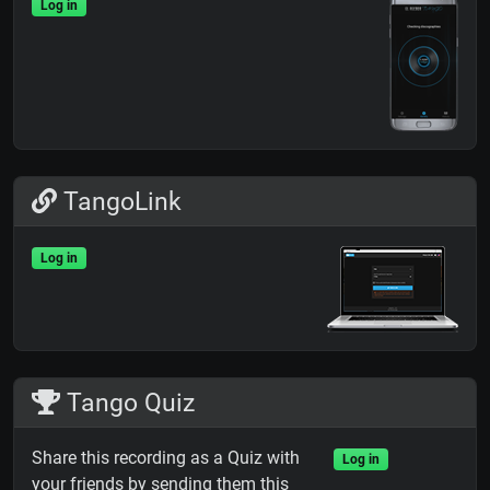
Log in
TangoLink
Log in
Tango Quiz
Share this recording as a Quiz with
Log in
your friends by sending them this