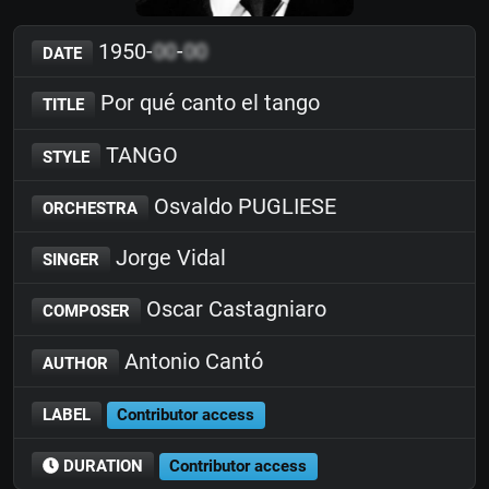
1950-
00
-
00
DATE
Por qué canto el tango
TITLE
TANGO
STYLE
Osvaldo PUGLIESE
ORCHESTRA
Jorge Vidal
SINGER
Oscar Castagniaro
COMPOSER
Antonio Cantó
AUTHOR
LABEL
Contributor access
DURATION
Contributor access