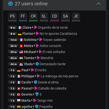
27 users online
PS
FF
CR
SL
CD
SA
JE
Claire
Organito de la tarde
-8 m
Florian
No te apures Carablanca
-8 m
Soleïma
Vayan saliendo
-14 m
Malex
Adiós corazón
-26 m
Michael
El vals soñador
-29 m
Tamás
Mandria
-33 m
Vlada
Demasiado tarde
-34 m
Paul
El torito
-1 h
Philippe
La milonga de mis perros
-1 h
Cecile
Desde el alma
-1 h
Pascal
Caballo de calesita
-1 h
Devrim
5
-1 h
Marta
Tango mio
-1 h
agathe
Pequeña
-1 h