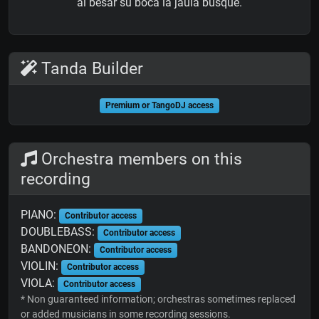
al besar su boca la jaula busqué.
Tanda Builder
Premium or TangoDJ access
Orchestra members on this
recording
PIANO:
Contributor access
DOUBLEBASS:
Contributor access
BANDONEON:
Contributor access
VIOLIN:
Contributor access
VIOLA:
Contributor access
* Non guaranteed information; orchestras sometimes replaced
or added musicians in some recording sessions.