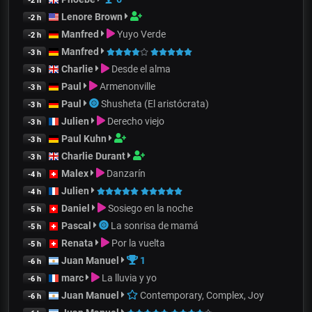
-2 h
Lenore Brown
-2 h
Manfred
Yuyo Verde
-2 h
Manfred
-3 h
Charlie
Desde el alma
-3 h
Paul
Armenonville
-3 h
Paul
Shusheta (El aristócrata)
-3 h
Julien
Derecho viejo
-3 h
Paul Kuhn
-3 h
Charlie Durant
-3 h
Malex
Danzarín
-4 h
Julien
-4 h
Daniel
Sosiego en la noche
-5 h
Pascal
La sonrisa de mamá
-5 h
Renata
Por la vuelta
-5 h
Juan Manuel
1
-6 h
marc
La lluvia y yo
-6 h
Juan Manuel
Contemporary, Complex, Joy
-6 h