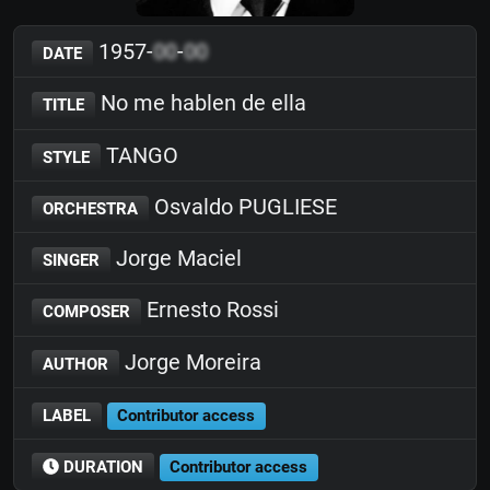
1957-
00
-
00
DATE
No me hablen de ella
TITLE
TANGO
STYLE
Osvaldo PUGLIESE
ORCHESTRA
Jorge Maciel
SINGER
Ernesto Rossi
COMPOSER
Jorge Moreira
AUTHOR
LABEL
Contributor access
DURATION
Contributor access