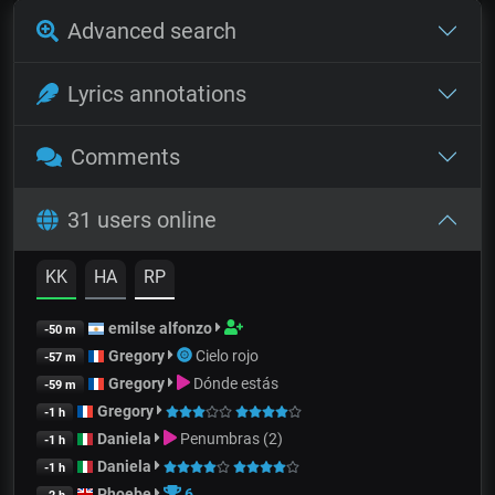
Advanced search
Lyrics annotations
Comments
31 users online
KK
HA
RP
emilse alfonzo
-50 m
Gregory
Cielo rojo
-57 m
Gregory
Dónde estás
-59 m
Gregory
-1 h
Daniela
Penumbras (2)
-1 h
Daniela
-1 h
Phoebe
6