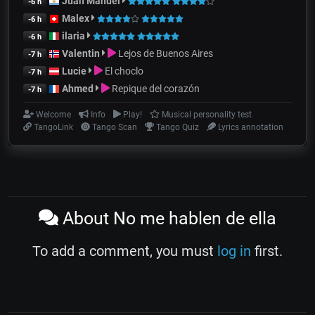
Juan Manuel
-6 h
Malex
-6 h
ilaria
-6 h
Valentin
Lejos de Buenos Aires
-7 h
Lucie
El choclo
-7 h
Ahmed
Repique del corazón
-7 h
Welcome
Info
Play!
Musical personality test
TangoLink
Tango Scan
Tango Quiz
Lyrics annotation
About No me hablen de ella
To add a comment, you must
log in
first.