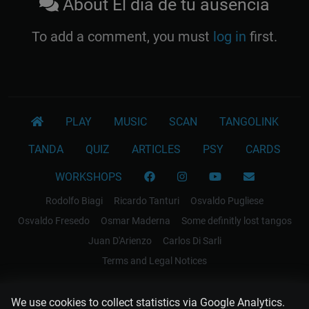
About El día de tu ausencia
To add a comment, you must
log in
first.
PLAY
MUSIC
SCAN
TANGOLINK
TANDA
QUIZ
ARTICLES
PSY
CARDS
WORKSHOPS
Rodolfo Biagi
Ricardo Tanturi
Osvaldo Pugliese
Osvaldo Fresedo
Osmar Maderna
Some definitly lost tangos
Juan D'Arienzo
Carlos Di Sarli
Terms and Legal Notices
EL RECODO TANGO
We use cookies to collect statistics via Google Analytics.