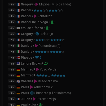
Gregory
Mi piba (Mi piba linda)
-3 h
Rachel
-4 h
Rachel
Ventarrón
-5 h
Rachel De la Vega
-5 h
emilse alfonzo
-6 h
Gregory
Cielo rojo
-6 h
Gregory
-7 h
Daniela
Penumbras (2)
-7 h
Daniela
-7 h
Phoebe
6
-7 h
Lenore Brown
-8 h
Manfred
Yuyo Verde
-8 h
Manfred
-8 h
Charlie
Desde el alma
-8 h
Paul
Armenonville
-9 h
Paul
Shusheta (El aristócrata)
-9 h
Julien
Derecho viejo
-9 h
Paul Kuhn
-9 h