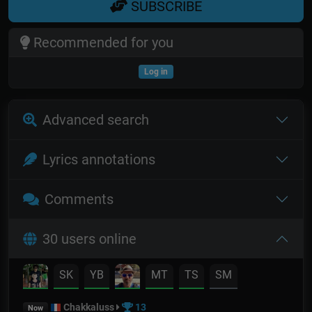
SUBSCRIBE
Recommended for you
Log in
Advanced search
Lyrics annotations
Comments
30 users online
SK
YB
MT
TS
SM
Chakkaluss
13
Now