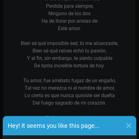
Perdida para siempre,
Ninguno de los dos
Ha de llorar por ansias de
Este amor.
Bien sé qué imposible sed, tú me alcanzaste,
Bien sé qué raíces echó tu pasión,
Y al fin, sin embargo, te siento culpable
De tanta increíble tortura de hoy.
Tu amor, fue arrebato fugaz de un engaño,
Tal vez no merezca ni el nombre de amor,
Lo cierto es que nunca quisiste ser dueña
Del fuego sagrado de mi corazón.
El día en que te pierda
Hey! It seems you like this page...
Quizá mis soledades,
Se abrumen de inquietudes