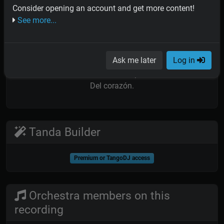
Por tus horas de dolor
Consider opening an account and get more content!
Inevitables.
See more...
El día de tu ausencia
Será de angustia plena,
Ask me later
Log in
Angustia de un adiós
Que nos dará la paz
Del corazón.
Tanda Builder
Premium or TangoDJ access
Orchestra members on this
recording