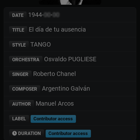
1944-
00
-
00
DATE
El día de tu ausencia
TITLE
TANGO
STYLE
Osvaldo PUGLIESE
ORCHESTRA
Roberto Chanel
SINGER
Argentino Galván
COMPOSER
Manuel Arcos
AUTHOR
LABEL
Contributor access
DURATION
Contributor access