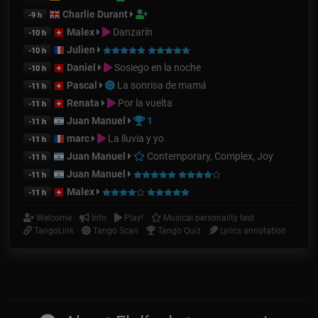
Charlie Durant
-9 h
Malex
Danzarín
-10 h
Julien
-10 h
Daniel
Sosiego en la noche
-10 h
Pascal
La sonrisa de mamá
-11 h
Renata
Por la vuelta
-11 h
Juan Manuel
1
-11 h
marc
La lluvia y yo
-11 h
Juan Manuel
Contemporary, Complex, Joy
-11 h
Juan Manuel
-11 h
Malex
-11 h
Welcome
Info
Play!
Musical personality test
TangoLink
Tango Scan
Tango Quiz
Lyrics annotation