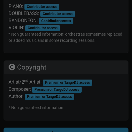
PIANO:
Contributor access
DOUBLEBASS:
Contributor access
BANDONEON:
Contributor access
VIOLIN:
Contributor access
* Non guaranteed information; orchestras sometimes replaced
or added musicians in some recording sessions.
Copyright
nd
Artist/2
Artist:
Premium or TangoDJ access
Composer:
Premium or TangoDJ access
Author:
Premium or TangoDJ access
* Non guaranteed information