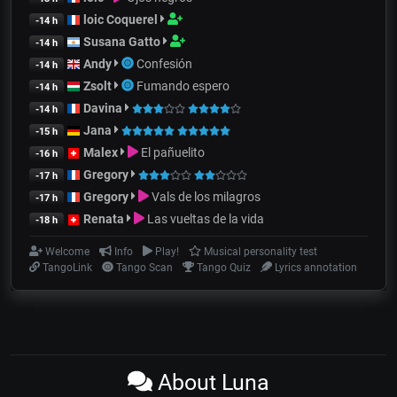
loic Coquerel
-14 h
Susana Gatto
-14 h
Andy
Confesión
-14 h
Zsolt
Fumando espero
-14 h
Davina
-14 h
Jana
-15 h
Malex
El pañuelito
-16 h
Gregory
-17 h
Gregory
Vals de los milagros
-17 h
Renata
Las vueltas de la vida
-18 h
Welcome
Info
Play!
Musical personality test
TangoLink
Tango Scan
Tango Quiz
Lyrics annotation
About Luna