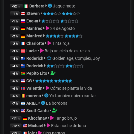
Barbera
Jaque mate
-52 m
Steven
-1 h
Елена
-1 h
Manfred
24 de Agosto
-2 h
Manfred
-2 h
Charlotte
Tinta roja
-2 h
Lucie
Bajo un cielo de estrellas
-3 h
Roderich
Golden age, Complex, Joy
-4 h
Roderich
-4 h
Pepito Lito
-6 h
CG
-6 h
Valentin
Cómo se pianta la vida
-6 h
moreno
Yo también quiero cantar
-6 h
ARIEL
La bordona
-7 h
Scott Cantu
-9 h
Khochnav
Tango brujo
-11 h
Michael
Esta noche de luna
-12 h
loic
Ojos negros
-13 h