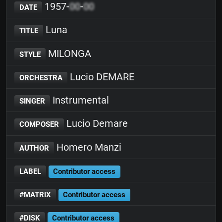
1957-
00
-
00
DATE
Luna
TITLE
MILONGA
STYLE
Lucio DEMARE
ORCHESTRA
Instrumental
SINGER
Lucio Demare
COMPOSER
Homero Manzi
AUTHOR
LABEL
Contributor access
#MATRIX
Contributor access
#DISK
Contributor access