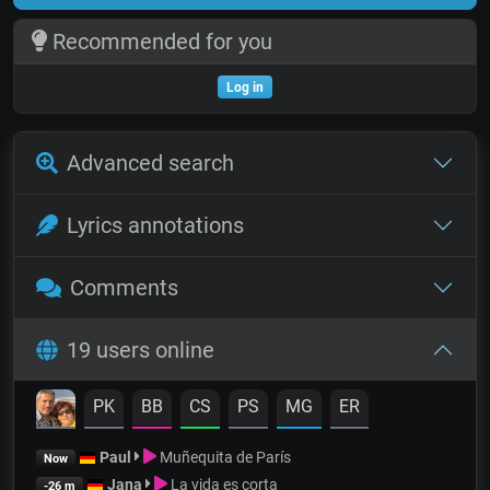
Recommended for you
Log in
Advanced search
Lyrics annotations
Comments
19 users online
PK
BB
CS
PS
MG
ER
Paul
Muñequita de París
Now
Jana
La vida es corta
-26 m