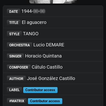
1944-
00
-
00
DATE
El aguacero
TITLE
TANGO
STYLE
Lucio DEMARE
ORCHESTRA
Horacio Quintana
SINGER
Cátulo Castillo
COMPOSER
José González Castillo
AUTHOR
LABEL
Contributor access
#MATRIX
Contributor access