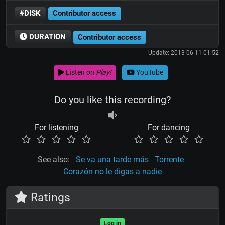
#DISK
Contributor access
DURATION
Contributor access
Update: 2013-06-11 01:52
Listen on
Play!
YouTube
Do you like this recording?
For listening
For dancing
See also:
Se va una tarde más
Torrente
Corazón no le digas a nadie
Ratings
Log in