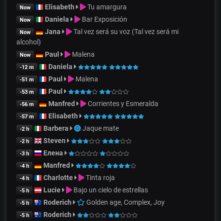
Elisabeth
Tu amargura
Now
Daniela
Bar Exposición
Now
Jana
Tal vez será su voz (Tal vez será mi
Now
alcohol)
Paul
Malena
Now
Daniela
-12 m
Paul
Malena
-51 m
Paul
-53 m
Manfred
Corrientes y Esmeralda
-56 m
Elisabeth
-57 m
Barbera
Jaque mate
-2 h
Steven
-2 h
Елена
-3 h
Manfred
-4 h
Charlotte
Tinta roja
-4 h
Lucie
Bajo un cielo de estrellas
-5 h
Roderich
Golden age, Complex, Joy
-5 h
Roderich
-5 h