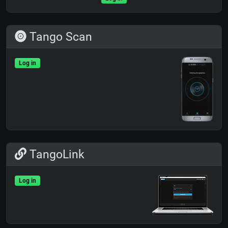
Tango Scan
Log in
TangoLink
Log in