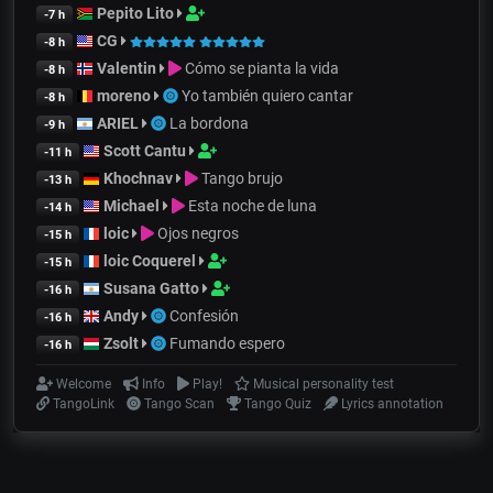
Pepito Lito
-7 h
CG
-8 h
Valentin
Cómo se pianta la vida
-8 h
moreno
Yo también quiero cantar
-8 h
ARIEL
La bordona
-9 h
Scott Cantu
-11 h
Khochnav
Tango brujo
-13 h
Michael
Esta noche de luna
-14 h
loic
Ojos negros
-15 h
loic Coquerel
-15 h
Susana Gatto
-16 h
Andy
Confesión
-16 h
Zsolt
Fumando espero
-16 h
Welcome
Info
Play!
Musical personality test
TangoLink
Tango Scan
Tango Quiz
Lyrics annotation