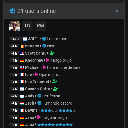
21 users online
TN
RM
ARIEL
La bordona
-46 m
moreno
Nina
-1 h
Scott Cantu
-2 h
Khochnav
Tango brujo
-4 h
Michael
Esta noche de luna
-5 h
loic
Ojos negros
-6 h
loic Coquerel
-7 h
Susana Gatto
-7 h
Andy
Confesión
-7 h
Zsolt
Fumando espero
-7 h
Davina
-7 h
Jana
Trago amargo
-8 h
Jana
-8 h