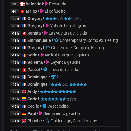
Valentin
Recuerdo
-9 h
Malex
El pañuelito
-9 h
Gregory
-10 h
Gregory
Vals de los milagros
-10 h
Renata
Las vueltas de la vida
-11 h
Emmanuelle
Contemporary, Complex, Feeling
-11 h
Gregory
Golden age, Complex, Feeling
-11 h
Sorin
No le digas que la quiero
-11 h
Soleïma
Leyenda gaucha
-12 h
Pascal
Lluvia de estrellas
-12 h
Dominique
2
-12 h
Dominique
-12 h
Andy
-12 h
Carlo
-13 h
Cecile
Cascabelito
-13 h
Paul
Sentimiento gaucho
-14 h
Phoebe
Golden age, Complex, Joy
-14 h