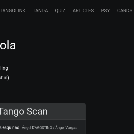
TANGOLINK
TANDA
QUIZ
ARTICLES
PSY
CARDS
ola
ling
chin)
Tango Scan
s esquinas
- Ángel D'AGOSTINO / Ángel Vargas