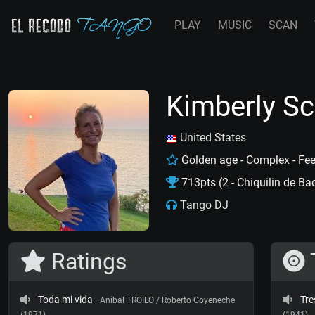
PLAY
MUSIC
SCAN
Kimberly Sc
United States
Golden age - Complex - Fee
713pts (2 - Chiquilin de Ba
Tango DJ
Ratings
Toda mi vida
-
Tre
Aníbal TROILO / Roberto Goyeneche