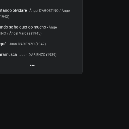
tando olvidaré
- Ángel D'AGOSTINO / Ángel
(1943)
ando se ha querido mucho
- Ángel
INO / Ángel Vargas (1945)
iqué
- Juan D'ARIENZO (1942)
aramusca
- Juan D'ARIENZO (1939)