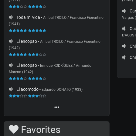
(1971)
(1941)
Can
Toda mi vida
-
Aníbal TROILO / Francisco Fiorentino
Vargas 
(1941)
Cu
D'AGOST
El encopao
-
Aníbal TROILO / Francisco Fiorentino
Ch
(1942)
Ch
El encopao
-
Enrique RODRÍGUEZ / Armando
Moreno (1942)
El acomodo
-
Edgardo DONATO (1933)
Favorites