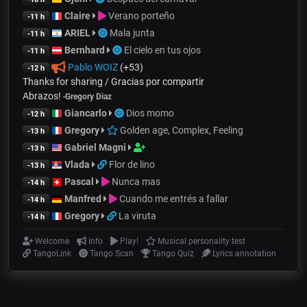
Claire
Verano porteño
-11 h
ARIEL
Mala junta
-11 h
Bernhard
El cielo en tus ojos
-11 h
Pablo WOIZ
(+53)
-12 h
Thanks for sharing / Gracias por compartir
Abrazos!
-
Gregory Diaz
Giancarlo
Dios momo
-12 h
Gregory
Golden age, Complex, Feeling
-13 h
Gabriel Magni
-13 h
Vlada
Flor de lino
-13 h
Pascal
Nunca mas
-14 h
Manfred
Cuando me entrés a fallar
-14 h
Gregory
La viruta
-14 h
Welcome
Info
Play!
Musical personality test
TangoLink
Tango Scan
Tango Quiz
Lyrics annotation