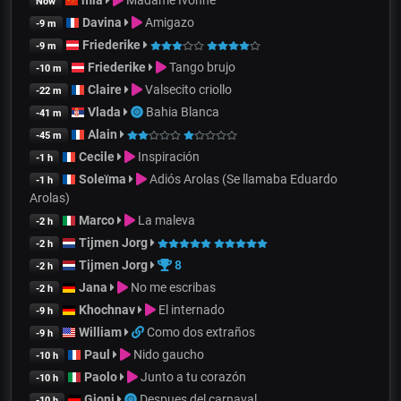
mia
Madame Ivonne
Now
Davina
Amigazo
-9 m
Friederike
-9 m
Friederike
Tango brujo
-10 m
Claire
Valsecito criollo
-22 m
Vlada
Bahia Blanca
-41 m
Alain
-45 m
Cecile
Inspiración
-1 h
Soleïma
Adiós Arolas (Se llamaba Eduardo
-1 h
Arolas)
Marco
La maleva
-2 h
Tijmen Jorg
-2 h
Tijmen Jorg
8
-2 h
Jana
No me escribas
-2 h
Khochnav
El internado
-9 h
William
Como dos extraños
-9 h
Paul
Nido gaucho
-10 h
Paolo
Junto a tu corazón
-10 h
Gjoni
Despues del carnaval
-10 h