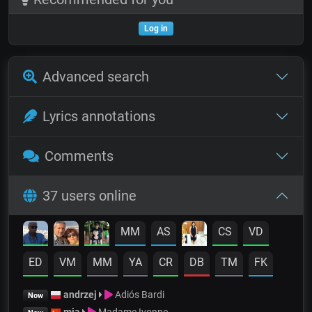
Log in
Advanced search
Lyrics annotations
Comments
37 users online
MM
AS
CS
VD
ED
VM
MM
YA
CR
DB
TM
FK
andrzej
Adiós Bardi
Now