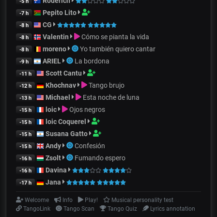
Roderich
-5 h
Pepito Lito
-7 h
CG
-8 h
Valentin
Cómo se pianta la vida
-8 h
moreno
Yo también quiero cantar
-8 h
ARIEL
La bordona
-9 h
Scott Cantu
-11 h
Khochnav
Tango brujo
-12 h
Michael
Esta noche de luna
-13 h
loic
Ojos negros
-15 h
loic Coquerel
-15 h
Susana Gatto
-15 h
Andy
Confesión
-15 h
Zsolt
Fumando espero
-16 h
Davina
-16 h
Jana
-17 h
Welcome
Info
Play!
Musical personality test
TangoLink
Tango Scan
Tango Quiz
Lyrics annotation