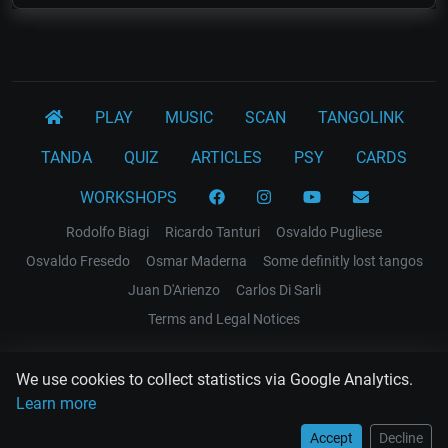
PLAY
MUSIC
SCAN
TANGOLINK
TANDA
QUIZ
ARTICLES
PSY
CARDS
WORKSHOPS
Rodolfo Biagi
Ricardo Tanturi
Osvaldo Pugliese
Osvaldo Fresedo
Osmar Maderna
Some definitly lost tangos
Juan D'Arienzo
Carlos Di Sarli
Terms and Legal Notices
EL RECODO TANGO
We use cookies to collect statistics via Google Analytics.
Design Web: Gregory DIAZ
Learn more
Accept
Decline