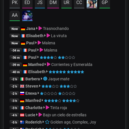
PK
ED
JS
DM
UR
CC
GP
AA
Jana
Trasnochando
Now
Elisabeth
La viruta
Now
Paul
Malena
Now
Paul
Malena
-34 m
Paul
-36 m
Manfred
Corrientes y Esmeralda
-39 m
Elisabeth
-40 m
Barbera
Jaque mate
-2 h
Steven
-2 h
Елена
-2 h
Manfred
-3 h
Charlotte
Tinta roja
-3 h
Lucie
Bajo un cielo de estrellas
-4 h
Roderich
Golden age, Complex, Joy
-5 h