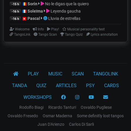
Sorin
No le digas que la quiero
-15 h
Soleïma
Leyenda gaucha
-16 h
Pascal
Lluvia de estrellas
-16 h
Welcome
Info
Play!
Musical personality test
TangoLink
Tango Scan
Tango Quiz
Lyrics annotation
PLAY
MUSIC
SCAN
TANGOLINK
TANDA
QUIZ
ARTICLES
PSY
CARDS
WORKSHOPS
Rodolfo Biagi
Ricardo Tanturi
Osvaldo Pugliese
Osvaldo Fresedo
Osmar Maderna
Some definitly lost tangos
Juan D'Arienzo
Carlos Di Sarli