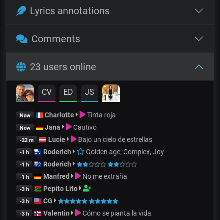
Lyrics annotations
Comments
23 users online
CV
ED
JS
Charlotte
Tinta roja
Now
Jana
Cautivo
Now
Lucie
Bajo un cielo de estrellas
-22 m
Roderich
Golden age, Complex, Joy
-1 h
Roderich
-1 h
Manfred
No me extraña
-1 h
Pepito Lito
-3 h
CG
-3 h
Valentin
Cómo se pianta la vida
-3 h