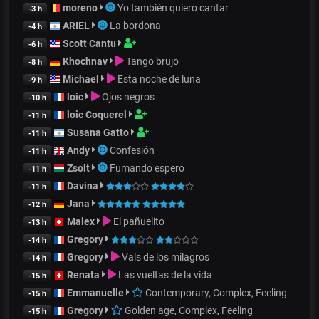
moreno
Yo también quiero cantar
-3 h
ARIEL
La bordona
-4 h
Scott Cantu
-6 h
Khochnav
Tango brujo
-8 h
Michael
Esta noche de luna
-9 h
loic
Ojos negros
-10 h
loic Coquerel
-11 h
Susana Gatto
-11 h
Andy
Confesión
-11 h
Zsolt
Fumando espero
-11 h
Davina
-11 h
Jana
-12 h
Malex
El pañuelito
-13 h
Gregory
-14 h
Gregory
Vals de los milagros
-14 h
Renata
Las vueltas de la vida
-15 h
Emmanuelle
Contemporary, Complex, Feeling
-15 h
Gregory
Golden age, Complex, Feeling
-15 h