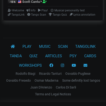
Scott Cantu
-13 h
Welcome
Info
Play!
Musical personality test
TangoLink
Tango Scan
Tango Quiz
Lyrics annotation
PLAY
MUSIC
SCAN
TANGOLINK
TANDA
QUIZ
ARTICLES
PSY
CARDS
WORKSHOPS
Rodolfo Biagi
Ricardo Tanturi
Osvaldo Pugliese
Osvaldo Fresedo
Osmar Maderna
Some definitly lost tangos
Juan D'Arienzo
Carlos Di Sarli
Terms and Legal Notices