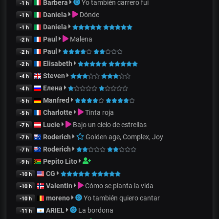
Barbera
Yo también carrero fui
-1 h
Daniela
Dónde
-1 h
Daniela
-1 h
Paul
Malena
-2 h
Paul
-2 h
Elisabeth
-2 h
Steven
-4 h
Елена
-4 h
Manfred
-5 h
Charlotte
Tinta roja
-5 h
Lucie
Bajo un cielo de estrellas
-7 h
Roderich
Golden age, Complex, Joy
-7 h
Roderich
-7 h
Pepito Lito
-9 h
CG
-10 h
Valentin
Cómo se pianta la vida
-10 h
moreno
Yo también quiero cantar
-10 h
ARIEL
La bordona
-11 h