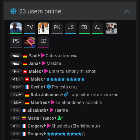
23 users online
TV
PK
JS
EB
AJ
PS
ED
Paul
Cabeza de novia
Now
Jana
Maldita
Now
Malex
Entre tu amor y mi amor
-9 m
Malex
-11 m
Cecile
Por esta cruz
-15 m
Rafa Johannes
Lagrimitas de mi corazón
-17 m
Manfred
La abandoné y no sabía
-48 m
Elisabeth
Tierrita
-1 h
Marta Franco
-1 h
Gregory
Shusheta (El aristócrata)
-1 h
Gregory
-1 h