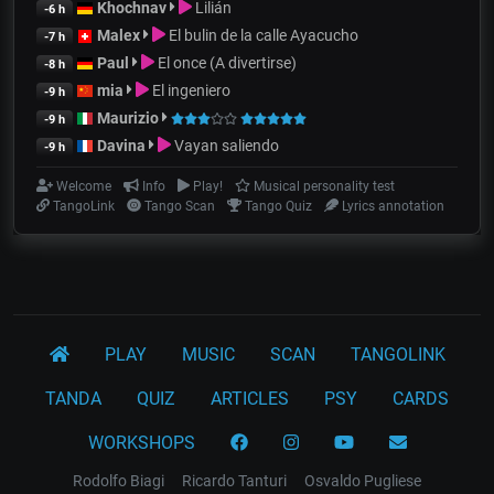
Khochnav
Lilián
-6 h
Malex
El bulin de la calle Ayacucho
-7 h
Paul
El once (A divertirse)
-8 h
mia
El ingeniero
-9 h
Maurizio
-9 h
Davina
Vayan saliendo
-9 h
Welcome
Info
Play!
Musical personality test
TangoLink
Tango Scan
Tango Quiz
Lyrics annotation
PLAY
MUSIC
SCAN
TANGOLINK
TANDA
QUIZ
ARTICLES
PSY
CARDS
WORKSHOPS
Rodolfo Biagi
Ricardo Tanturi
Osvaldo Pugliese