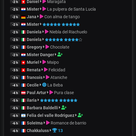
Daniel
Maragata
-2 h
Mister
La pulpera de Santa Lucía
-2 h
Jana
Con alma de tango
-2 h
Mister
-2 h
Daniela
Niebla del Riachuelo
-2 h
Daniela
-2 h
Gregory
Chocolate
-2 h
Mister Danger
-2 h
Muriel
Maipo
-2 h
Renata
Felicidad
-3 h
francois
Ataniche
-3 h
Cecile
La Beba
-4 h
Paul Artur
Pura clase
-4 h
ilaria
-5 h
Barbara Baldelli
-5 h
Felia del valle Rodriguez
-6 h
Soleïma
Romance de barrio
-6 h
Chakkaluss
13
-6 h