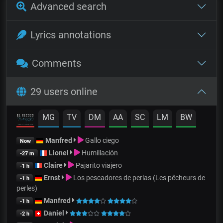
Advanced search
Lyrics annotations
Comments
29 users online
MG
TV
DM
AA
SC
LM
BW
Manfred
Gallo ciego
Now
Lionel
Humillación
-27 m
Claire
Pajarito viajero
-1 h
Ernst
Los pescadores de perlas (Les pêcheurs de
-1 h
perles)
Manfred
-1 h
Daniel
-2 h