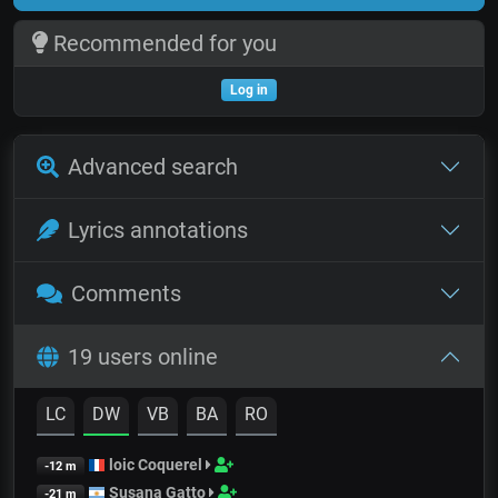
Recommended for you
Log in
Advanced search
Lyrics annotations
Comments
19 users online
LC
DW
VB
BA
RO
loic Coquerel
-12 m
Susana Gatto
-21 m