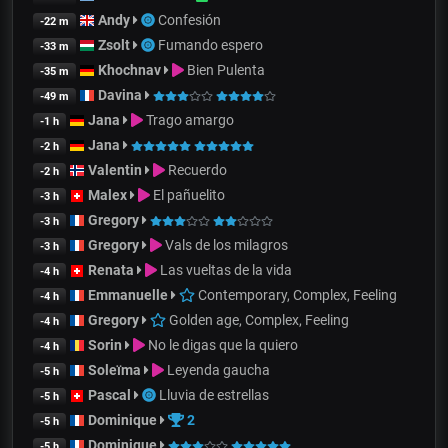
Andy
Confesión
-22 m
Zsolt
Fumando espero
-33 m
Khochnav
Bien Pulenta
-35 m
Davina
-49 m
Jana
Trago amargo
-1 h
Jana
-2 h
Valentin
Recuerdo
-2 h
Malex
El pañuelito
-3 h
Gregory
-3 h
Gregory
Vals de los milagros
-3 h
Renata
Las vueltas de la vida
-4 h
Emmanuelle
Contemporary, Complex, Feeling
-4 h
Gregory
Golden age, Complex, Feeling
-4 h
Sorin
No le digas que la quiero
-4 h
Soleïma
Leyenda gaucha
-5 h
Pascal
Lluvia de estrellas
-5 h
Dominique
2
-5 h
Dominique
-5 h