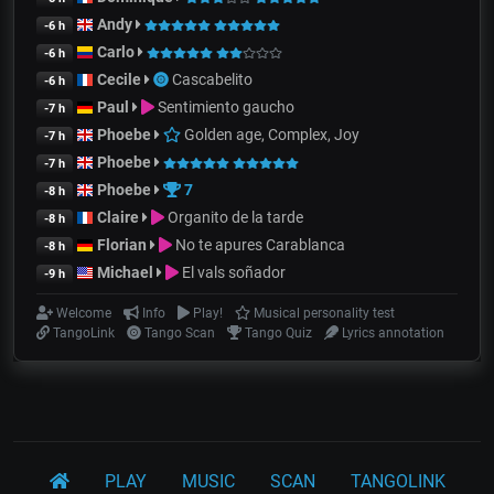
Andy
-6 h
Carlo
-6 h
Cecile
Cascabelito
-6 h
Paul
Sentimiento gaucho
-7 h
Phoebe
Golden age, Complex, Joy
-7 h
Phoebe
-7 h
Phoebe
7
-8 h
Claire
Organito de la tarde
-8 h
Florian
No te apures Carablanca
-8 h
Michael
El vals soñador
-9 h
Welcome
Info
Play!
Musical personality test
TangoLink
Tango Scan
Tango Quiz
Lyrics annotation
PLAY
MUSIC
SCAN
TANGOLINK