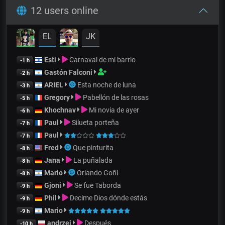
12 users online
EL
JK
Esti
Carnaval de mi barrio
-1 h
Gastón Falconi
-2 h
ARIEL
Esta noche de luna
-3 h
Gregory
Pabellón de las rosas
-5 h
Khochnav
Mi novia de ayer
-6 h
Paul
Silueta porteña
-7 h
Paul
-7 h
Fred
Que pinturita
-8 h
Jana
La puñalada
-8 h
Mario
Orlando Goñi
-8 h
Gjoni
Se fue Taborda
-9 h
Phil
Decime Dios dónde estás
-9 h
Mario
-9 h
andrzej
Después
-10 h