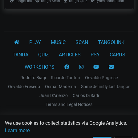
TangoLink
Tango Scan
Tango Quiz
Lyrics annotation
PLAY
MUSIC
SCAN
TANGOLINK
TANDA
QUIZ
ARTICLES
PSY
CARDS
WORKSHOPS
Rodolfo Biagi
Ricardo Tanturi
Osvaldo Pugliese
Osvaldo Fresedo
Osmar Maderna
Some definitly lost tangos
Juan D'Arienzo
Carlos Di Sarli
Terms and Legal Notices
EL RECODO TANGO
We use cookies to collect statistics via Google Analytics.
Design Web: Gregory DIAZ
Learn more