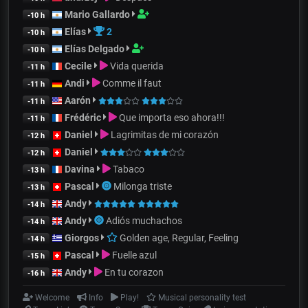
Mario Gallardo
-10 h
Elías
2
-10 h
Elías Delgado
-10 h
Cecile
Vida querida
-11 h
Andi
Comme il faut
-11 h
Aarón
-11 h
Frédéric
Que importa eso ahora!!!
-11 h
Daniel
Lagrimitas de mi corazón
-12 h
Daniel
-12 h
Davina
Tabaco
-13 h
Pascal
Milonga triste
-13 h
Andy
-14 h
Andy
Adiós muchachos
-14 h
Giorgos
Golden age, Regular, Feeling
-14 h
Pascal
Fuelle azul
-15 h
Andy
En tu corazon
-16 h
Welcome
Info
Play!
Musical personality test