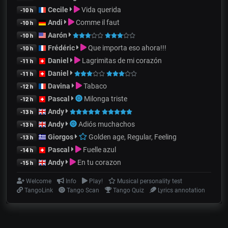
Cecile
Vida querida
-10 h
Andi
Comme il faut
-10 h
Aarón
-10 h
Frédéric
Que importa eso ahora!!!
-10 h
Daniel
Lagrimitas de mi corazón
-11 h
Daniel
-11 h
Davina
Tabaco
-12 h
Pascal
Milonga triste
-12 h
Andy
-13 h
Andy
Adiós muchachos
-13 h
Giorgos
Golden age, Regular, Feeling
-13 h
Pascal
Fuelle azul
-14 h
Andy
En tu corazon
-15 h
Welcome
Info
Play!
Musical personality test
TangoLink
Tango Scan
Tango Quiz
Lyrics annotation