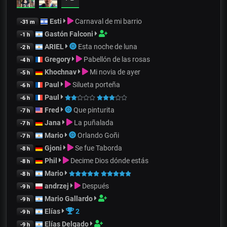
Esti
Carnaval de mi barrio
-31 m
Gastón Falconi
-1 h
ARIEL
Esta noche de luna
-2 h
Gregory
Pabellón de las rosas
-4 h
Khochnav
Mi novia de ayer
-5 h
Paul
Silueta porteña
-6 h
Paul
-6 h
Fred
Que pinturita
-7 h
Jana
La puñalada
-7 h
Mario
Orlando Goñi
-7 h
Gjoni
Se fue Taborda
-8 h
Phil
Decime Dios dónde estás
-8 h
Mario
-8 h
andrzej
Después
-9 h
Mario Gallardo
-9 h
Elías
2
-9 h
Elías Delgado
-9 h