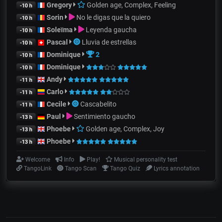
Gregory
Golden age, Complex, Feeling
-10 h
Sorin
No le digas que la quiero
-10 h
Soleïma
Leyenda gaucha
-10 h
Pascal
Lluvia de estrellas
-10 h
Dominique
2
-10 h
Dominique
-10 h
Andy
-11 h
Carlo
-11 h
Cecile
Cascabelito
-11 h
Paul
Sentimiento gaucho
-13 h
Phoebe
Golden age, Complex, Joy
-13 h
Phoebe
-13 h
Welcome
Info
Play!
Musical personality test
TangoLink
Tango Scan
Tango Quiz
Lyrics annotation