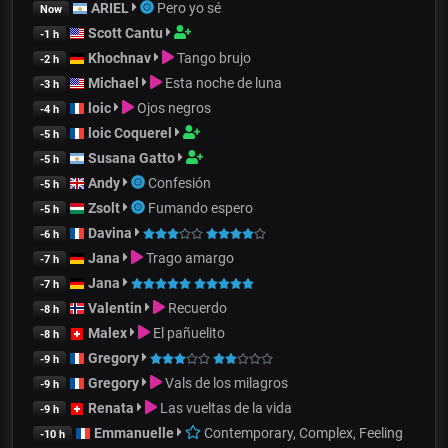
ARIEL
Pero yo sé
Now
Scott Cantu
-1 h
Khochnav
Tango brujo
-2 h
Michael
Esta noche de luna
-3 h
loic
Ojos negros
-4 h
loic Coquerel
-5 h
Susana Gatto
-5 h
Andy
Confesión
-5 h
Zsolt
Fumando espero
-5 h
Davina
-6 h
Jana
Trago amargo
-7 h
Jana
-7 h
Valentin
Recuerdo
-8 h
Malex
El pañuelito
-8 h
Gregory
-9 h
Gregory
Vals de los milagros
-9 h
Renata
Las vueltas de la vida
-9 h
Emmanuelle
Contemporary, Complex, Feeling
-10 h