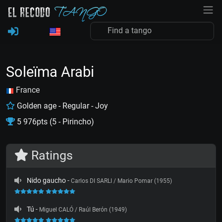
Soleïma Arabi
France
Golden age - Regular - Joy
5 976pts (5 - Pirincho)
Ratings
Nido gaucho
-
Carlos DI SARLI / Mario Pomar (1955)
Tú
-
Miguel CALÓ / Raúl Berón (1949)