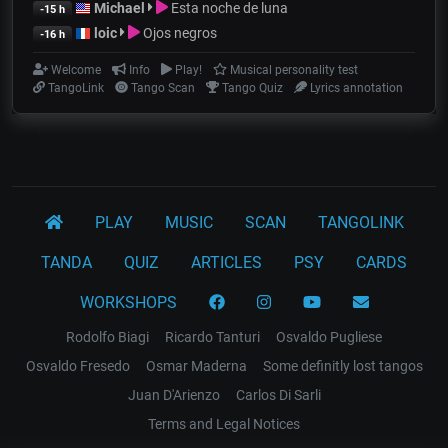
Michael
Esta noche de luna
-15 h
loic
Ojos negros
-16 h
Welcome
Info
Play!
Musical personality test
TangoLink
Tango Scan
Tango Quiz
Lyrics annotation
PLAY
MUSIC
SCAN
TANGOLINK
TANDA
QUIZ
ARTICLES
PSY
CARDS
WORKSHOPS
Rodolfo Biagi
Ricardo Tanturi
Osvaldo Pugliese
Osvaldo Fresedo
Osmar Maderna
Some definitly lost tangos
Juan D'Arienzo
Carlos Di Sarli
Terms and Legal Notices