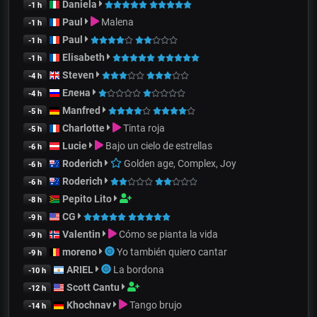
Daniela
-1 h
Paul
Malena
-1 h
Paul
-1 h
Elisabeth
-1 h
Steven
-4 h
Елена
-4 h
Manfred
-5 h
Charlotte
Tinta roja
-5 h
Lucie
Bajo un cielo de estrellas
-6 h
Roderich
Golden age, Complex, Joy
-6 h
Roderich
-6 h
Pepito Lito
-8 h
CG
-9 h
Valentin
Cómo se pianta la vida
-9 h
moreno
Yo también quiero cantar
-9 h
ARIEL
La bordona
-10 h
Scott Cantu
-12 h
Khochnav
Tango brujo
-14 h