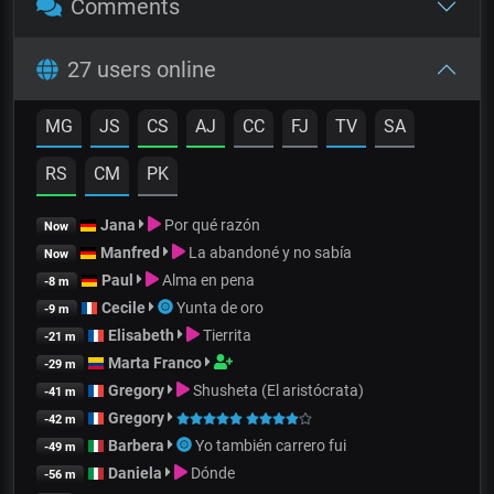
Comments
27 users online
MG
JS
CS
AJ
CC
FJ
TV
SA
RS
CM
PK
Jana
Por qué razón
Now
Manfred
La abandoné y no sabía
Now
Paul
Alma en pena
-8 m
Cecile
Yunta de oro
-9 m
Elisabeth
Tierrita
-21 m
Marta Franco
-29 m
Gregory
Shusheta (El aristócrata)
-41 m
Gregory
-42 m
Barbera
Yo también carrero fui
-49 m
Daniela
Dónde
-56 m