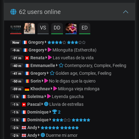
62 users online
VS
DD
ED
Gregory
Now
Gregory
Milonguita (Esthercita)
-9 m
Renata
Las vueltas de la vida
-21 m
Emmanuelle
Contemporary, Complex, Feeling
-40 m
Gregory
Golden age, Complex, Feeling
-41 m
Sorin
No le digas que la quiero
-50 m
Khochnav
Milonga vieja milonga
-59 m
Soleïma
Leyenda gaucha
-1 h
Pascal
Lluvia de estrellas
-1 h
Dominique
2
-1 h
Dominique
-1 h
Andy
-2 h
Andy
Duerme mi amor
-2 h