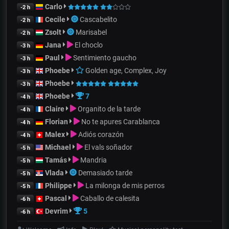
Carlo
-2 h
Cecile
Cascabelito
-2 h
Zsolt
Marisabel
-2 h
Jana
El choclo
-3 h
Paul
Sentimiento gaucho
-3 h
Phoebe
Golden age, Complex, Joy
-3 h
Phoebe
-3 h
Phoebe
7
-4 h
Claire
Organito de la tarde
-4 h
Florian
No te apures Carablanca
-4 h
Malex
Adiós corazón
-4 h
Michael
El vals soñador
-5 h
Tamás
Mandria
-5 h
Vlada
Demasiado tarde
-5 h
Philippe
La milonga de mis perros
-5 h
Pascal
Caballo de calesita
-6 h
Devrim
5
-6 h