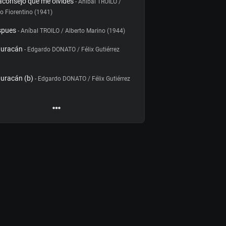
aconsejo que me olvides
- Aníbal TROILO /
o Fiorentino (1941)
spues
- Aníbal TROILO / Alberto Marino (1944)
huracán
- Edgardo DONATO / Félix Gutiérrez
huracán (b)
- Edgardo DONATO / Félix Gutiérrez