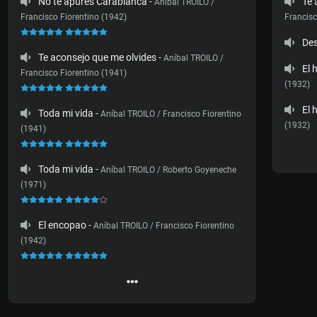
No te apures Carablanca
-
Te 
Aníbal TROILO /
Francisco Fiorentino (1942)
Francisc
De
Te aconsejo que me olvides
-
Aníbal TROILO /
El 
Francisco Fiorentino (1941)
(1932)
El 
Toda mi vida
-
Aníbal TROILO / Francisco Fiorentino
(1932)
(1941)
Toda mi vida
-
Aníbal TROILO / Roberto Goyeneche
(1971)
El encopao
-
Aníbal TROILO / Francisco Fiorentino
(1942)