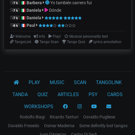
Barbera
Yo también carrero fui
-7 h
Daniela
Dónde
-7 h
Daniela
-7 h
Paul
-8 h
Welcome
Info
Play!
Musical personality test
TangoLink
Tango Scan
Tango Quiz
Lyrics annotation
PLAY
MUSIC
SCAN
TANGOLINK
TANDA
QUIZ
ARTICLES
PSY
CARDS
WORKSHOPS
Rodolfo Biagi
Ricardo Tanturi
Osvaldo Pugliese
Osvaldo Fresedo
Osmar Maderna
Some definitly lost tangos
Juan D'Arienzo
Carlos Di Sarli