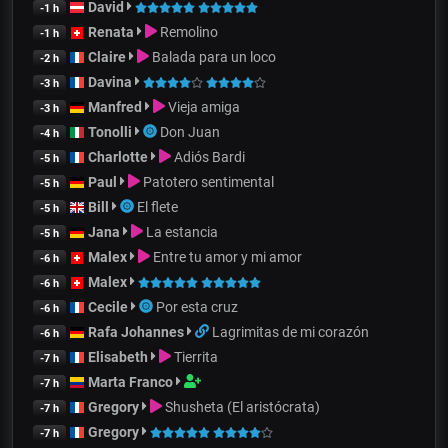
David
-1 h
Renata
Remolino
-1 h
Claire
Balada para un loco
-2 h
Davina
-3 h
Manfred
Vieja amiga
-3 h
Tonolli
Don Juan
-4 h
Charlotte
Adiós Bardi
-5 h
Paul
Patotero sentimental
-5 h
Bill
El flete
-5 h
Jana
La estancia
-5 h
Malex
Entre tu amor y mi amor
-6 h
Malex
-6 h
Cecile
Por esta cruz
-6 h
Rafa Johannes
Lagrimitas de mi corazón
-6 h
Elisabeth
Tierrita
-7 h
Marta Franco
-7 h
Gregory
Shusheta (El aristócrata)
-7 h
Gregory
-7 h