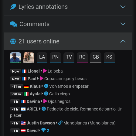
Lyrics annotations
Comments
21 users online
LA
PN
TV
RC
GB
KS
Lionel
La beba
Now
Paul
Copas amigas y besos
Now
Klaus
Volvamos a empezar
-11 m
Ayala
Gallo ciego
-20 m
Davina
Ojos negros
-1 h
ARIEL
Pedacito de cielo, Romance de barrio, Un
-1 h
placer
Justin Dawson
Manoblanca (Mano blanca)
-1 h
David
2
-1 h