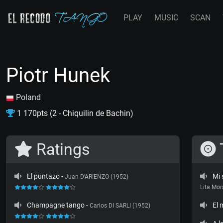
PLAY
MUSIC
SCAN
Piotr Hunek
Poland
1 170pts (2 - Chiquilin de Bachin)
Ratings
El puntazo
-
Mi 
Juan D'ARIENZO (1952)
Lita Mor
Champagne tango
-
El 
Carlos DI SARLI (1952)