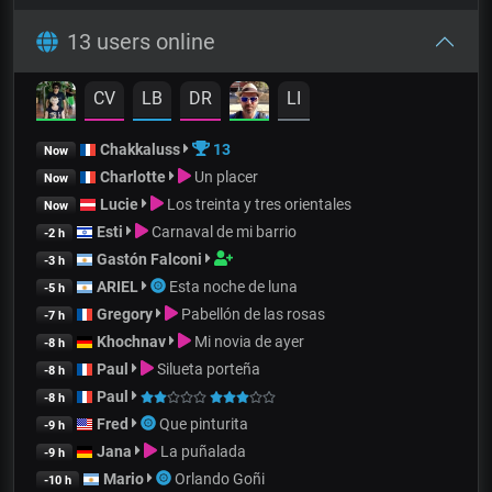
13 users online
CV
LB
DR
LI
Chakkaluss
13
Now
Charlotte
Un placer
Now
Lucie
Los treinta y tres orientales
Now
Esti
Carnaval de mi barrio
-2 h
Gastón Falconi
-3 h
ARIEL
Esta noche de luna
-5 h
Gregory
Pabellón de las rosas
-7 h
Khochnav
Mi novia de ayer
-8 h
Paul
Silueta porteña
-8 h
Paul
-8 h
Fred
Que pinturita
-9 h
Jana
La puñalada
-9 h
Mario
Orlando Goñi
-10 h