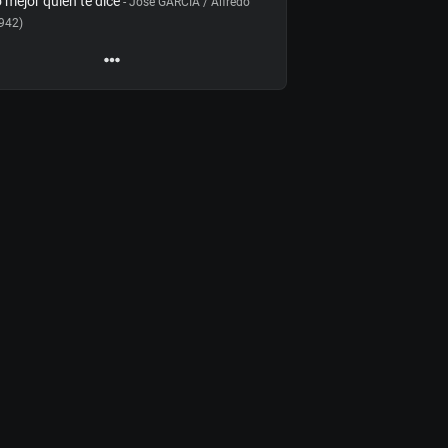
o mejor quién te dice
- José GARCIA / Alfredo
1942)