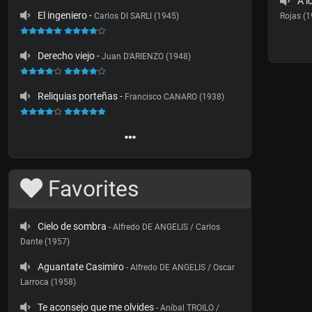
A l
El ingeniero
-
Carlos DI SARLI (1945)
Rojas (
Derecho viejo
-
Juan D'ARIENZO (1948)
Reliquias porteñas
-
Francisco CANARO (1938)
Favorites
Cielo de sombra
- Alfredo DE ANGELIS / Carlos
Dante (1957)
Aguantate Casimiro
- Alfredo DE ANGELIS / Oscar
Larroca (1958)
Te aconsejo que me olvides
- Aníbal TROILO /