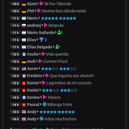
Gjoni
Se fue Taborda
-10 h
Phil
Decime Dios dónde estás
-10 h
Mario
-11 h
andrzej
Después
-11 h
Mario Gallardo
-11 h
Elías
2
-11 h
Elías Delgado
-11 h
Cecile
Vida querida
-12 h
Andi
Comme il faut
-12 h
Aarón
-13 h
Frédéric
Que importa eso ahora!!!
-13 h
Daniel
Lagrimitas de mi corazón
-13 h
Daniel
-13 h
Davina
Tabaco
-14 h
Pascal
Milonga triste
-14 h
Andy
-15 h
Andy
Adiós muchachos
-16 h