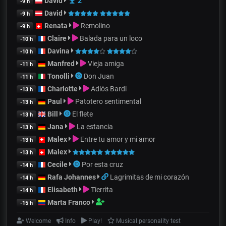
David
2
-9 h
David
-9 h
Renata
Remolino
-9 h
Claire
Balada para un loco
-10 h
Davina
-10 h
Manfred
Vieja amiga
-11 h
Tonolli
Don Juan
-11 h
Charlotte
Adiós Bardi
-13 h
Paul
Patotero sentimental
-13 h
Bill
El flete
-13 h
Jana
La estancia
-13 h
Malex
Entre tu amor y mi amor
-13 h
Malex
-13 h
Cecile
Por esta cruz
-14 h
Rafa Johannes
Lagrimitas de mi corazón
-14 h
Elisabeth
Tierrita
-14 h
Marta Franco
-15 h
Welcome
Info
Play!
Musical personality test