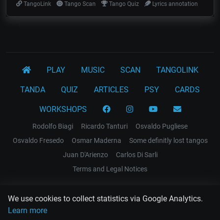
TangoLink
Tango Scan
Tango Quiz
Lyrics annotation
PLAY
MUSIC
SCAN
TANGOLINK
TANDA
QUIZ
ARTICLES
PSY
CARDS
WORKSHOPS
Rodolfo Biagi
Ricardo Tanturi
Osvaldo Pugliese
Osvaldo Fresedo
Osmar Maderna
Some definitly lost tangos
Juan D'Arienzo
Carlos Di Sarli
Terms and Legal Notices
EL RECODO TANGO
We use cookies to collect statistics via Google Analytics.
Design Web: Gregory DIAZ
Learn more