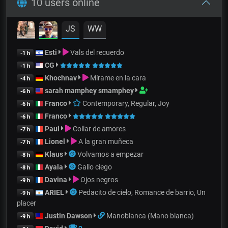
10 users online
JS
WW
Esti
Vals del recuerdo
-1 h
CG
-1 h
Khochnav
Mírame en la cara
-4 h
sarah mamphey smamphey
-6 h
Franco
Contemporary, Regular, Joy
-6 h
Franco
-6 h
Paul
Collar de amores
-7 h
Lionel
A la gran muñeca
-7 h
Klaus
Volvamos a empezar
-8 h
Ayala
Gallo ciego
-8 h
Davina
Ojos negros
-9 h
ARIEL
Pedacito de cielo, Romance de barrio, Un
-9 h
placer
Justin Dawson
Manoblanca (Mano blanca)
-9 h