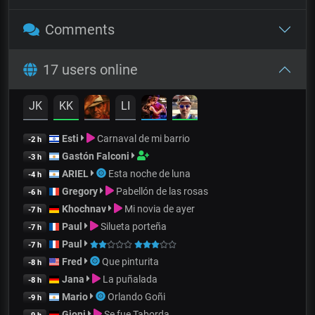
Comments
17 users online
JK
KK
LI
Esti
Carnaval de mi barrio
-2 h
Gastón Falconi
-3 h
ARIEL
Esta noche de luna
-4 h
Gregory
Pabellón de las rosas
-6 h
Khochnav
Mi novia de ayer
-7 h
Paul
Silueta porteña
-7 h
Paul
-7 h
Fred
Que pinturita
-8 h
Jana
La puñalada
-8 h
Mario
Orlando Goñi
-9 h
Gjoni
Se fue Taborda