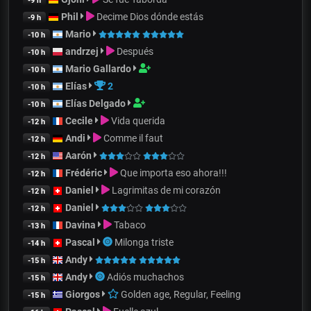
-9 h
Phil
Decime Dios dónde estás
-9 h
Mario
-10 h
andrzej
Después
-10 h
Mario Gallardo
-10 h
Elías
2
-10 h
Elías Delgado
-10 h
Cecile
Vida querida
-12 h
Andi
Comme il faut
-12 h
Aarón
-12 h
Frédéric
Que importa eso ahora!!!
-12 h
Daniel
Lagrimitas de mi corazón
-12 h
Daniel
-12 h
Davina
Tabaco
-13 h
Pascal
Milonga triste
-14 h
Andy
-15 h
Andy
Adiós muchachos
-15 h
Giorgos
Golden age, Regular, Feeling
-15 h