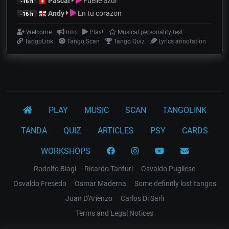
Pascal
Fuelle azul
-16 h
Andy
En tu corazon
-16 h
Welcome
Info
Play!
Musical personality test
TangoLink
Tango Scan
Tango Quiz
Lyrics annotation
PLAY
MUSIC
SCAN
TANGOLINK
TANDA
QUIZ
ARTICLES
PSY
CARDS
WORKSHOPS
Rodolfo Biagi
Ricardo Tanturi
Osvaldo Pugliese
Osvaldo Fresedo
Osmar Maderna
Some definitly lost tangos
Juan D'Arienzo
Carlos Di Sarli
Terms and Legal Notices