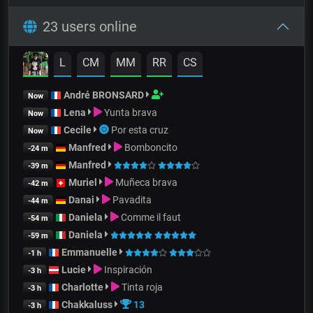
23 users online
L
CM
MM
RR
CS
André BRONSARD
Now
Lena
Yunta brava
Now
Cecile
Por esta cruz
Now
Manfred
Bomboncito
-24 m
Manfred
-39 m
Muriel
Muñeca brava
-42 m
Danai
Pavadita
-44 m
Daniela
Comme il faut
-54 m
Daniela
-59 m
Emmanuelle
-1 h
Lucie
Inspiración
-3 h
Charlotte
Tinta roja
-3 h
Chakkaluss
13
-3 h