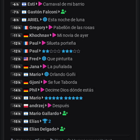
Esti
Carnaval de mi barrio
-6 h
Gastón Falconi
-7 h
ARIEL
Esta noche de luna
-8 h
Gregory
Pabellón de las rosas
-10 h
Khochnav
Mi novia de ayer
-11 h
Paul
Silueta porteña
-12 h
Paul
-12 h
Fred
Que pinturita
-12 h
Jana
La puñalada
-13 h
Mario
Orlando Goñi
-13 h
Gjoni
Se fue Taborda
-13 h
Phil
Decime Dios dónde estás
-14 h
Mario
-14 h
andrzej
Después
-14 h
Mario Gallardo
-14 h
Elías
2
-15 h
Elías Delgado
-15 h