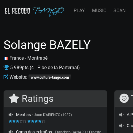
PLAY
MUSIC
SCAN
Solange BAZELY
France - Montrabé
5 989pts (4 - Pibe de la Parternal)
Website:
www.culture-tango.com
Ratings
Mentías
-
A P
Juan D'ARIENZO (1937)
Ch
Como dos extraños
-
Francisco CANARO / Ernesto