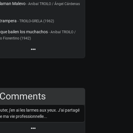
llaman Malevo
- Aníbal TROILO / Ángel Cárdenas
 trampera
- TROILO-GRELA (1962)
 que bailen los muchachos
- Aníbal TROILO /
o Fiorentino (1942)
Comments
outer, j'en ai les larmes aux yeux. J'ai partagé
e ma vie professionnelle...