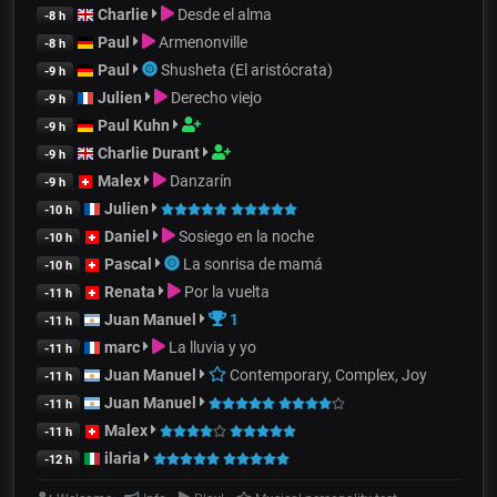
Charlie
Desde el alma
-8 h
Paul
Armenonville
-8 h
Paul
Shusheta (El aristócrata)
-9 h
Julien
Derecho viejo
-9 h
Paul Kuhn
-9 h
Charlie Durant
-9 h
Malex
Danzarín
-9 h
Julien
-10 h
Daniel
Sosiego en la noche
-10 h
Pascal
La sonrisa de mamá
-10 h
Renata
Por la vuelta
-11 h
Juan Manuel
1
-11 h
marc
La lluvia y yo
-11 h
Juan Manuel
Contemporary, Complex, Joy
-11 h
Juan Manuel
-11 h
Malex
-11 h
ilaria
-12 h