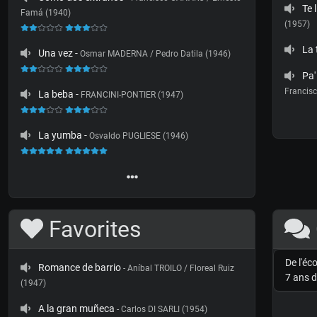
Te 
Famá (1940)
(1957)
La
Una vez
-
Osmar MADERNA / Pedro Datila (1946)
Pa'
Francisc
La beba
-
FRANCINI-PONTIER (1947)
La yumba
-
Osvaldo PUGLIESE (1946)
Favorites
De l'éc
Romance de barrio
- Aníbal TROILO / Floreal Ruiz
7 ans d
(1947)
A la gran muñeca
- Carlos DI SARLI (1954)