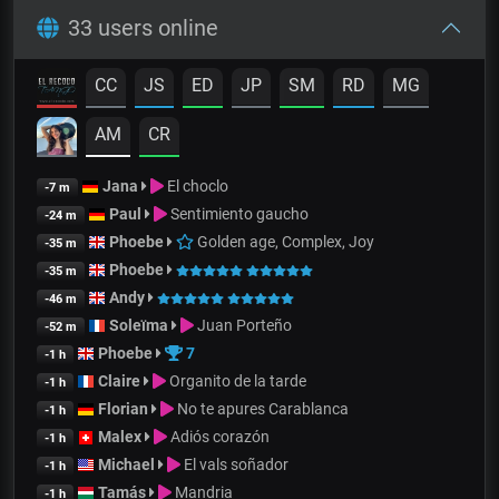
33 users online
CC
JS
ED
JP
SM
RD
MG
AM
CR
Jana
El choclo
-7 m
Paul
Sentimiento gaucho
-24 m
Phoebe
Golden age, Complex, Joy
-35 m
Phoebe
-35 m
Andy
-46 m
Soleïma
Juan Porteño
-52 m
Phoebe
7
-1 h
Claire
Organito de la tarde
-1 h
Florian
No te apures Carablanca
-1 h
Malex
Adiós corazón
-1 h
Michael
El vals soñador
-1 h
Tamás
Mandria
-1 h