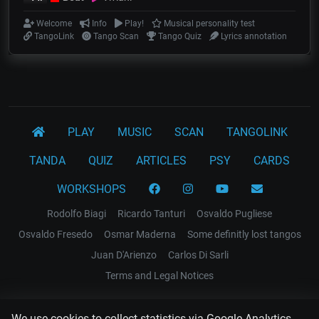
Welcome
Info
Play!
Musical personality test
TangoLink
Tango Scan
Tango Quiz
Lyrics annotation
PLAY
MUSIC
SCAN
TANGOLINK
TANDA
QUIZ
ARTICLES
PSY
CARDS
WORKSHOPS
Rodolfo Biagi
Ricardo Tanturi
Osvaldo Pugliese
Osvaldo Fresedo
Osmar Maderna
Some definitly lost tangos
Juan D'Arienzo
Carlos Di Sarli
Terms and Legal Notices
EL RECODO TANGO
We use cookies to collect statistics via Google Analytics.