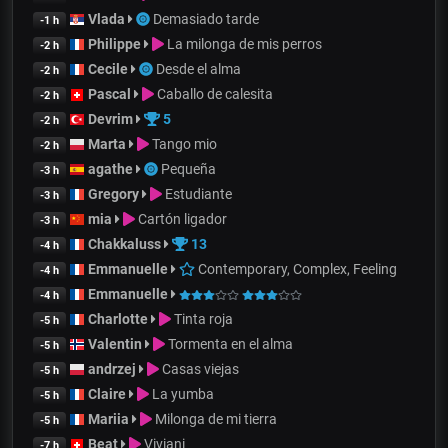
Vlada
Demasiado tarde
-1 h
Philippe
La milonga de mis perros
-2 h
Cecile
Desde el alma
-2 h
Pascal
Caballo de calesita
-2 h
Devrim
5
-2 h
Marta
Tango mio
-2 h
agathe
Pequeña
-3 h
Gregory
Estudiante
-3 h
mia
Cartón ligador
-3 h
Chakkaluss
13
-4 h
Emmanuelle
Contemporary, Complex, Feeling
-4 h
Emmanuelle
-4 h
Charlotte
Tinta roja
-5 h
Valentin
Tormenta en el alma
-5 h
andrzej
Casas viejas
-5 h
Claire
La yumba
-5 h
Mariia
Milonga de mi tierra
-5 h
Beat
Viviani
-7 h