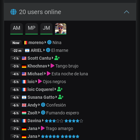
20 users online
AM
MP
JM
moreno
Nina
Now
ARIEL
El marne
-22 m
Scott Cantu
-1 h
Khochnav
Tango brujo
-3 h
Michael
Esta noche de luna
-4 h
loic
Ojos negros
-5 h
loic Coquerel
-6 h
Susana Gatto
-6 h
Andy
Confesión
-6 h
Zsolt
Fumando espero
-6 h
Davina
-6 h
Jana
Trago amargo
-7 h
Jana
-7 h