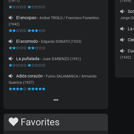
(1971)
(1939)
So
El encopao
-
Aníbal TROILO / Francisco Fiorentino
Jorge O
(1942)
La
Cie
El acomodo
-
Edgardo DONATO (1933)
Cu
(1942)
La puñalada
-
Juan D'ARIENZO (1951)
Adiós corazón
-
Fulvio SALAMANCA / Armando
Guerrico (1957)
Favorites