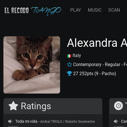
PLAY
MUSIC
SCAN
Alexandra A
Italy
Contemporary - Regular - F
27 252pts (9 - Pacho)
Ratings
Toda mi vida
-
Ca
Aníbal TROILO / Roberto Goyeneche