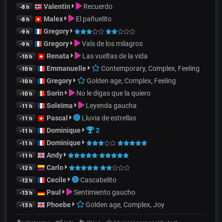
Valentin
Recuerdo
-8 h
Malex
El pañuelito
-8 h
Gregory
-9 h
Gregory
Vals de los milagros
-9 h
Renata
Las vueltas de la vida
-10 h
Emmanuelle
Contemporary, Complex, Feeling
-10 h
Gregory
Golden age, Complex, Feeling
-10 h
Sorin
No le digas que la quiero
-10 h
Soleïma
Leyenda gaucha
-11 h
Pascal
Lluvia de estrellas
-11 h
Dominique
2
-11 h
Dominique
-11 h
Andy
-11 h
Carlo
-12 h
Cecile
Cascabelito
-12 h
Paul
Sentimiento gaucho
-13 h
Phoebe
Golden age, Complex, Joy
-13 h