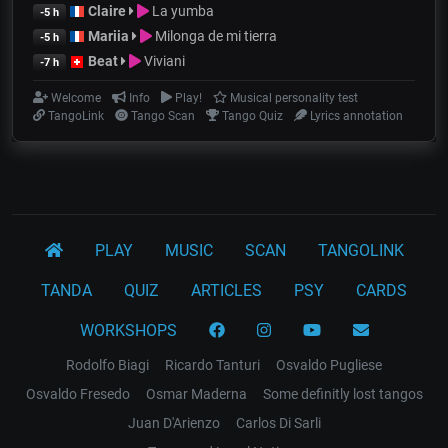
Claire
La yumba
-5 h
Mariia
Milonga de mi tierra
-5 h
Beat
Viviani
-7 h
Welcome
Info
Play!
Musical personality test
TangoLink
Tango Scan
Tango Quiz
Lyrics annotation
PLAY
MUSIC
SCAN
TANGOLINK
TANDA
QUIZ
ARTICLES
PSY
CARDS
WORKSHOPS
Rodolfo Biagi
Ricardo Tanturi
Osvaldo Pugliese
Osvaldo Fresedo
Osmar Maderna
Some definitly lost tangos
Juan D'Arienzo
Carlos Di Sarli