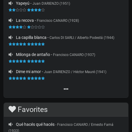
Yapeyú
-
Juan D'ARIENZO (1951)
La recova
-
Francisco CANARO (1928)
La capilla blanca
-
Carlos DI SARLI / Alberto Podestá (1944)
Milonga de antaño
-
Francisco CANARO (1937)
Dime mi amor
-
Juan D'ARIENZO / Héctor Mauré (1941)
Favorites
Qué hacés qué hacés
- Francisco CANARO / Ernesto Famá
(1933)