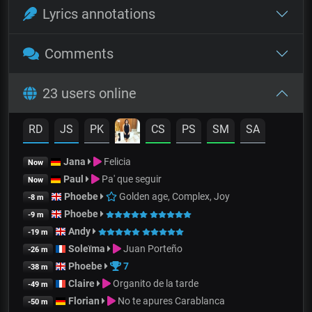
Lyrics annotations
Comments
23 users online
RD
JS
PK
CS
PS
SM
SA
Jana
Felicia
Now
Paul
Pa' que seguir
Now
Phoebe
Golden age, Complex, Joy
-8 m
Phoebe
-9 m
Andy
-19 m
Soleïma
Juan Porteño
-26 m
Phoebe
7
-38 m
Claire
Organito de la tarde
-49 m
Florian
No te apures Carablanca
-50 m