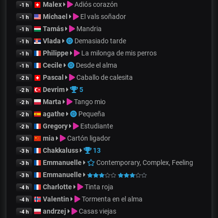
Malex
Adiós corazón
-1 h
Michael
El vals soñador
-1 h
Tamás
Mandria
-1 h
Vlada
Demasiado tarde
-1 h
Philippe
La milonga de mis perros
-1 h
Cecile
Desde el alma
-1 h
Pascal
Caballo de calesita
-2 h
Devrim
5
-2 h
Marta
Tango mio
-2 h
agathe
Pequeña
-2 h
Gregory
Estudiante
-2 h
mia
Cartón ligador
-3 h
Chakkaluss
13
-3 h
Emmanuelle
Contemporary, Complex, Feeling
-3 h
Emmanuelle
-3 h
Charlotte
Tinta roja
-4 h
Valentin
Tormenta en el alma
-4 h
andrzej
Casas viejas
-4 h