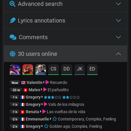
Advanced search
Lyrics annotations
Comments
30 users online
CS
DD
JK
ED
Valentin
Recuerdo
Now
Malex
El pañuelito
-23 m
Gregory
-1 h
Gregory
Vals de los milagros
-1 h
Renata
Las vueltas de la vida
-1 h
Emmanuelle
Contemporary, Complex, Feeling
-2 h
Gregory
Golden age, Complex, Feeling
-2 h