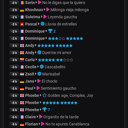
Sorin
No le digas que la quiero
-2 h
Khochnav
Milonga vieja milonga
-2 h
Soleïma
Leyenda gaucha
-2 h
Pascal
Lluvia de estrellas
-2 h
Dominique
2
-2 h
Dominique
-2 h
Andy
-3 h
Andy
Duerme mi amor
-3 h
Carlo
-3 h
Cecile
Cascabelito
-3 h
Zsolt
Marisabel
-3 h
Jana
El choclo
-4 h
Paul
Sentimiento gaucho
-5 h
Phoebe
Golden age, Complex, Joy
-5 h
Phoebe
-5 h
Phoebe
7
-5 h
Claire
Organito de la tarde
-5 h
Florian
No te apures Carablanca
-5 h