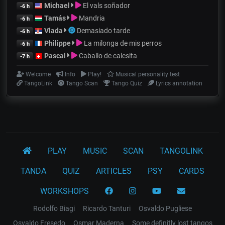
Michael
El vals soñador
-6 h
Tamás
Mandria
-6 h
Vlada
Demasiado tarde
-6 h
Philippe
La milonga de mis perros
-6 h
Pascal
Caballo de calesita
-7 h
Welcome
Info
Play!
Musical personality test
TangoLink
Tango Scan
Tango Quiz
Lyrics annotation
PLAY
MUSIC
SCAN
TANGOLINK
TANDA
QUIZ
ARTICLES
PSY
CARDS
WORKSHOPS
Rodolfo Biagi
Ricardo Tanturi
Osvaldo Pugliese
Osvaldo Fresedo
Osmar Maderna
Some definitly lost tangos