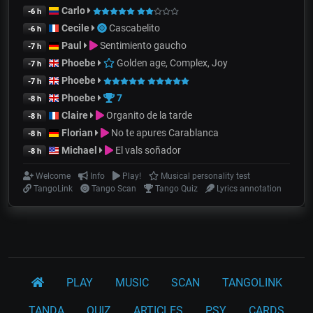
Carlo
-6 h
Cecile
Cascabelito
-6 h
Paul
Sentimiento gaucho
-7 h
Phoebe
Golden age, Complex, Joy
-7 h
Phoebe
-7 h
Phoebe
7
-8 h
Claire
Organito de la tarde
-8 h
Florian
No te apures Carablanca
-8 h
Michael
El vals soñador
-8 h
Welcome
Info
Play!
Musical personality test
TangoLink
Tango Scan
Tango Quiz
Lyrics annotation
PLAY
MUSIC
SCAN
TANGOLINK
TANDA
QUIZ
ARTICLES
PSY
CARDS