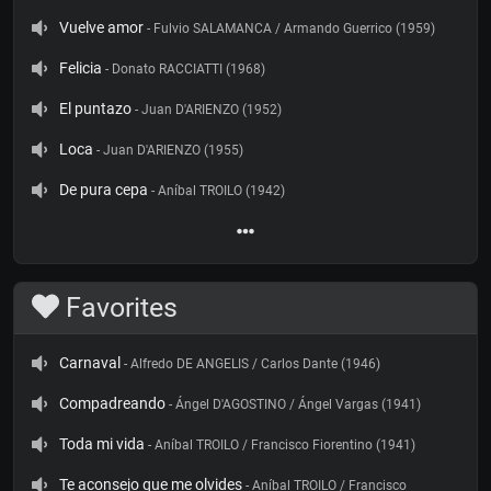
Vuelve amor
- Fulvio SALAMANCA / Armando Guerrico (1959)
Felicia
- Donato RACCIATTI (1968)
El puntazo
- Juan D'ARIENZO (1952)
Loca
- Juan D'ARIENZO (1955)
De pura cepa
- Aníbal TROILO (1942)
Favorites
Carnaval
- Alfredo DE ANGELIS / Carlos Dante (1946)
Compadreando
- Ángel D'AGOSTINO / Ángel Vargas (1941)
Toda mi vida
- Aníbal TROILO / Francisco Fiorentino (1941)
Te aconsejo que me olvides
- Aníbal TROILO / Francisco