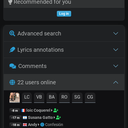
Recommended for you
Log in
Advanced search
Lyrics annotations
Comments
22 users online
LC
VB
BA
RO
SG
CG
loic Coquerel
-8 m
Susana Gatto
-17 m
Andy
Confesión
-18 m