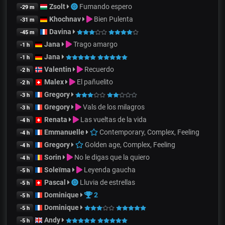
Zsolt
Fumando espero
-29 m
Khochnav
Bien Pulenta
-31 m
Davina
-45 m
Jana
Trago amargo
-1 h
Jana
-1 h
Valentin
Recuerdo
-2 h
Malex
El pañuelito
-2 h
Gregory
-3 h
Gregory
Vals de los milagros
-3 h
Renata
Las vueltas de la vida
-4 h
Emmanuelle
Contemporary, Complex, Feeling
-4 h
Gregory
Golden age, Complex, Feeling
-4 h
Sorin
No le digas que la quiero
-4 h
Soleïma
Leyenda gaucha
-5 h
Pascal
Lluvia de estrellas
-5 h
Dominique
2
-5 h
Dominique
-5 h
Andy
-5 h