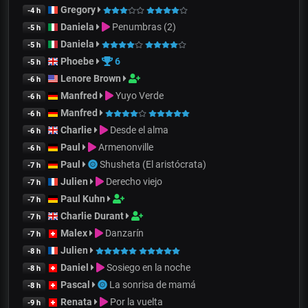
Gregory
-4 h
Daniela
Penumbras (2)
-5 h
Daniela
-5 h
Phoebe
6
-5 h
Lenore Brown
-6 h
Manfred
Yuyo Verde
-6 h
Manfred
-6 h
Charlie
Desde el alma
-6 h
Paul
Armenonville
-6 h
Paul
Shusheta (El aristócrata)
-7 h
Julien
Derecho viejo
-7 h
Paul Kuhn
-7 h
Charlie Durant
-7 h
Malex
Danzarín
-7 h
Julien
-8 h
Daniel
Sosiego en la noche
-8 h
Pascal
La sonrisa de mamá
-8 h
Renata
Por la vuelta
-9 h