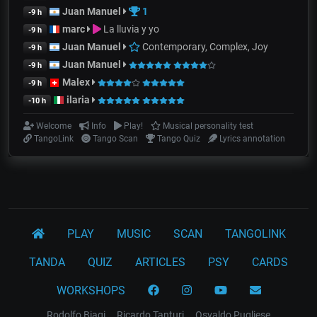
Juan Manuel
1
-9 h
marc
La lluvia y yo
-9 h
Juan Manuel
Contemporary, Complex, Joy
-9 h
Juan Manuel
-9 h
Malex
-9 h
ilaria
-10 h
Welcome
Info
Play!
Musical personality test
TangoLink
Tango Scan
Tango Quiz
Lyrics annotation
PLAY
MUSIC
SCAN
TANGOLINK
TANDA
QUIZ
ARTICLES
PSY
CARDS
WORKSHOPS
Rodolfo Biagi
Ricardo Tanturi
Osvaldo Pugliese