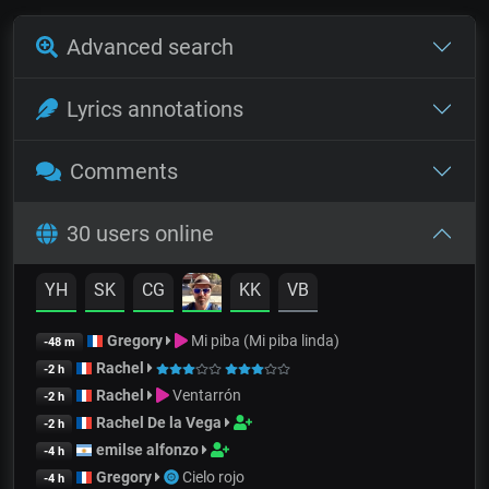
Advanced search
Lyrics annotations
Comments
30 users online
YH
SK
CG
KK
VB
Gregory
Mi piba (Mi piba linda)
-48 m
Rachel
-2 h
Rachel
Ventarrón
-2 h
Rachel De la Vega
-2 h
emilse alfonzo
-4 h
Gregory
Cielo rojo
-4 h