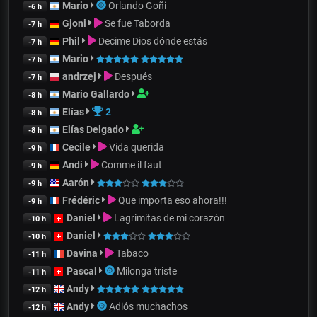
Mario
Orlando Goñi
-6 h
Gjoni
Se fue Taborda
-7 h
Phil
Decime Dios dónde estás
-7 h
Mario
-7 h
andrzej
Después
-7 h
Mario Gallardo
-8 h
Elías
2
-8 h
Elías Delgado
-8 h
Cecile
Vida querida
-9 h
Andi
Comme il faut
-9 h
Aarón
-9 h
Frédéric
Que importa eso ahora!!!
-9 h
Daniel
Lagrimitas de mi corazón
-10 h
Daniel
-10 h
Davina
Tabaco
-11 h
Pascal
Milonga triste
-11 h
Andy
-12 h
Andy
Adiós muchachos
-12 h