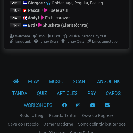
Giorgos
Golden age, Regular, Feeling
-12 h
Pascal
Fuelle azul
-13 h
Andy
En tu corazon
-14 h
Esti
Shusheta (El aristócrata)
-14 h
Welcome
Info
Play!
Musical personality test
TangoLink
Tango Scan
Tango Quiz
Lyrics annotation
PLAY
MUSIC
SCAN
TANGOLINK
TANDA
QUIZ
ARTICLES
PSY
CARDS
WORKSHOPS
Rodolfo Biagi
Ricardo Tanturi
Osvaldo Pugliese
Osvaldo Fresedo
Osmar Maderna
Some definitly lost tangos
Juan D'Arienzo
Carlos Di Sarli