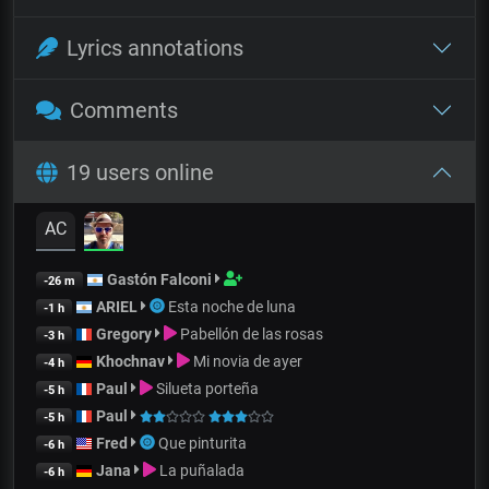
Lyrics annotations
Comments
19 users online
AC
Gastón Falconi
-26 m
ARIEL
Esta noche de luna
-1 h
Gregory
Pabellón de las rosas
-3 h
Khochnav
Mi novia de ayer
-4 h
Paul
Silueta porteña
-5 h
Paul
-5 h
Fred
Que pinturita
-6 h
Jana
La puñalada
-6 h