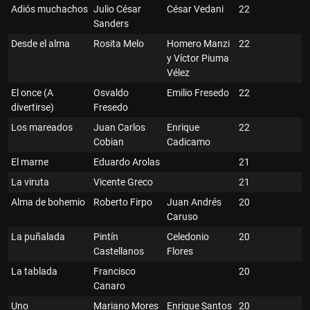
Adiós muchachos
Julio César
César Vedani
22
Sanders
Desde el alma
Rosita Melo
Homero Manzi
22
y Víctor Piuma
Vélez
El once (A
Osvaldo
Emilio Fresedo
22
divertirse)
Fresedo
Los mareados
Juan Carlos
Enrique
22
Cobian
Cadicamo
El marne
Eduardo Arolas
21
La viruta
Vicente Greco
21
Alma de bohemio
Roberto Firpo
Juan Andrés
20
Caruso
La puñalada
Pintín
Celedonio
20
Castellanos
Flores
La tablada
Francisco
20
Canaro
Uno
Mariano Mores
Enrique Santos
20