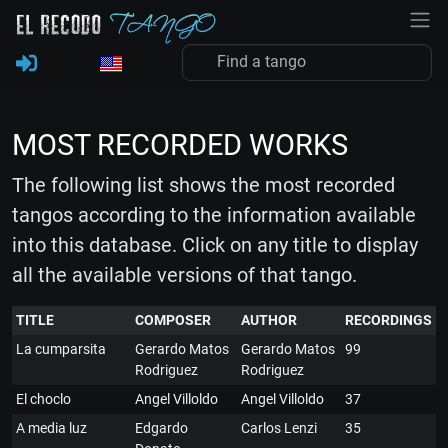
MOST RECORDED WORKS
The following list shows the most recorded
tangos according to the information available
into this database. Click on any title to display
all the available versions of that tango.
TITLE
COMPOSER
AUTHOR
RECORDINGS
La cumparsita
Gerardo Matos
Gerardo Matos
99
Rodriguez
Rodriguez
El choclo
Angel Villoldo
Angel Villoldo
37
A media luz
Edgardo
Carlos Lenzi
35