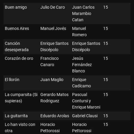
Buen amigo
Julio De Caro
Juan Carlos
15
Marambio
Catan
Buenos Aires
Manuel Jovés
Manuel
15
Romero
Canción
Enrique Santos
Enrique Santos
15
desesperada
Discépolo
Discépolo
Corazón de oro
Francisco
Jesús
15
Canaro
Fernández
Blanco
El llorón
Juan Maglio
Enrique
15
Cadícamo
La cumparsita (Si
Gerardo Matos
Pascual
15
supieras)
Rodriguez
Contursi y
Enrique Maroni
La guitarrita
Eduardo Arolas
Gabriel Clausi
15
Lo han visto con
Horacio
Horacio
15
otra
Pettorossi
Pettorossi