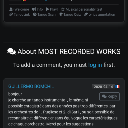
Welcome
Info
Play!
Musical personality test
TangoLink
Tango Scan
Tango Quiz
Lyrics annotation
About MOST RECORDED WORKS
To add a comment, you must
log in
first.
GUILLERMO BOMCHIL
2020-04-14
bonjour
Reply
je cherche un tango instrumental , le même, si
possible enregistré dans des années pas trop différentes, par
les orchestres de 1. Pugliese et 2. di Sarli , ou soit possible de
reconnaitre et différencier sans équivoque les caractéristiques
de chaque orchestre. Merci pour les suggestions