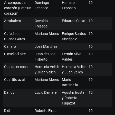
Al compás del
Domingo
Homero
10
corazón (Late un
Federico
Expósito
corazón)
Arrabalero
Osvaldo
Eduardo Calvo
10
Fresedo
Cafetín de
Mariano Mores
Enrique Santos
10
Buenos Aires
Discépolo
Canaro
José Martínez
10
Clavel del aire
Juan de Dios
Fernán Silva
10
Filiberto
Valdés
Cualquier cosa
Herminia Velich
Herminia Velich
10
y Juan Velich
y Juan Velich
Cuartito azul
Mariano Mores
Mario
10
Battistella
Dandy
Lucio Demare
Agustín Irusta
10
y Roberto
Fugazot
Didí
Roberto Firpo
10