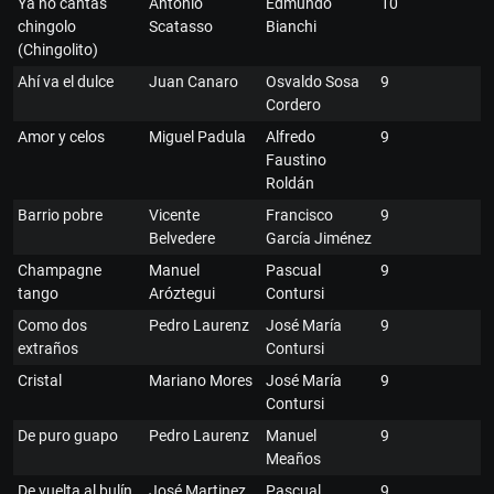
Ya no cantas
Antonio
Edmundo
10
chingolo
Scatasso
Bianchi
(Chingolito)
Ahí va el dulce
Juan Canaro
Osvaldo Sosa
9
Cordero
Amor y celos
Miguel Padula
Alfredo
9
Faustino
Roldán
Barrio pobre
Vicente
Francisco
9
Belvedere
García Jiménez
Champagne
Manuel
Pascual
9
tango
Aróztegui
Contursi
Como dos
Pedro Laurenz
José María
9
extraños
Contursi
Cristal
Mariano Mores
José María
9
Contursi
De puro guapo
Pedro Laurenz
Manuel
9
Meaños
De vuelta al bulín
José Martinez
Pascual
9