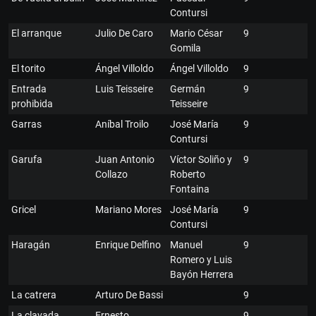
Contursi
El arranque
Julio De Caro
Mario César
9
Gomila
El torito
Ángel Villoldo
Ángel Villoldo
9
Entrada
Luis Teisseire
Germán
9
prohibida
Teisseire
Garras
Aníbal Troilo
José María
9
Contursi
Garufa
Juan Antonio
Víctor Soliño y
9
Collazo
Roberto
Fontaina
Gricel
Mariano Mores
José María
9
Contursi
Haragán
Enrique Delfino
Manuel
9
Romero y Luis
Bayón Herrera
La catrera
Arturo De Bassi
9
La clavada
Ernesto
9