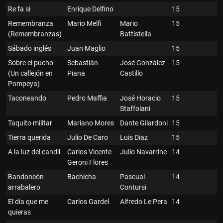
Re fa si
Enrique Delfino
15
Remembranza
Mario Melfi
Mario
15
(Remembranzas)
Battistella
Sábado inglés
Juan Maglio
15
Sobre el pucho
Sebastián
José González
15
(Un callejón en
Piana
Castillo
Pompeya)
Taconeando
Pedro Maffia
José Horacio
15
Staffolani
Taquito militar
Mariano Mores
Dante Gilardoni
15
Tierra querida
Julio De Caro
Luis Diaz
15
A la luz del candil
Carlos Vicente
Julio Navarrine
14
Geroni Flores
Bandoneón
Bachicha
Pascual
14
arrabalero
Contursi
El día que me
Carlos Gardel
Alfredo Le Pera
14
quieras