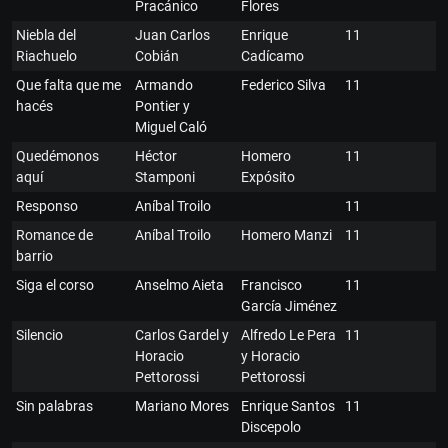
Pracánico
Flores
Niebla del
Juan Carlos
Enrique
11
Riachuelo
Cobián
Cadícamo
Que falta que me
Armando
Federico Silva
11
hacés
Pontier y
Miguel Caló
Quedémonos
Héctor
Homero
11
aquí
Stamponi
Expósito
Responso
Aníbal Troilo
11
Romance de
Aníbal Troilo
Homero Manzi
11
barrio
Siga el corso
Anselmo Aieta
Francisco
11
García Jiménez
Silencio
Carlos Gardel y
Alfredo Le Pera
11
Horacio
y Horacio
Pettorossi
Pettorossi
Sin palabras
Mariano Mores
Enrique Santos
11
Discepolo