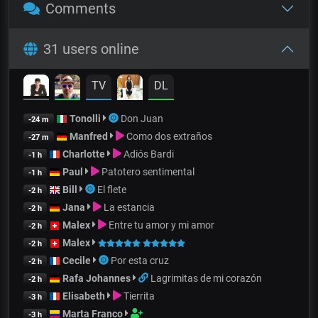
Comments
31 users online
TV
DL
Tonolli
Don Juan
-24 m
Manfred
Como dos extraños
-27 m
Charlotte
Adiós Bardi
-1 h
Paul
Patotero sentimental
-1 h
Bill
El flete
-2 h
Jana
La estancia
-2 h
Malex
Entre tu amor y mi amor
-2 h
Malex
-2 h
Cecile
Por esta cruz
-2 h
Rafa Johannes
Lagrimitas de mi corazón
-2 h
Elisabeth
Tierrita
-3 h
Marta Franco
-3 h