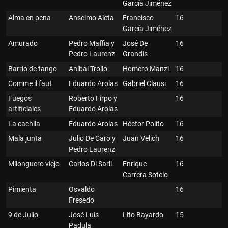
García Jiménez
Alma en pena
Anselmo Aieta
Francisco
16
García Jiménez
Amurado
Pedro Maffia y
José De
16
Pedro Laurenz
Grandis
Barrio de tango
Aníbal Troilo
Homero Manzi
16
Comme il faut
Eduardo Arolas
Gabriel Clausi
16
Fuegos
Roberto Firpo y
16
artificiales
Eduardo Arolas
La cachila
Eduardo Arolas
Héctor Polito
16
Mala junta
Julio De Caro y
Juan Velich
16
Pedro Laurenz
Milonguero viejo
Carlos Di Sarli
Enrique
16
Carrera Sotelo
Pimienta
Osvaldo
16
Fresedo
9 de Julio
José Luis
Lito Bayardo
15
Padula