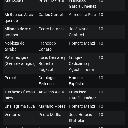
Mariposita
Anselmo Aieta
Francisco
10
García Jiménez
Mi Buenos Aires
Carlos Gardel
Alfredo Le Pera
10
querido
Milonga de mis
Pedro Laurenz
José María
10
amores
Contursi
Nobleza de
Francisco
Homero Manzi
10
arrabal
Canaro
Pa' mí es igual
Lucio Demare y
Enrique
10
(Siempre amigos)
Roberto
Cadícamo y
Fugazot
Agustín Irusta
Percal
Domingo
Homero
10
Federico
Expósito
Tus besos fueron
Anselmo Aieta
Francisco
10
míos
García Jiménez
Una lágrima tuya
Mariano Mores
Homero Manzi
10
Ventarrón
Pedro Maffia
José Horacio
10
Staffolani