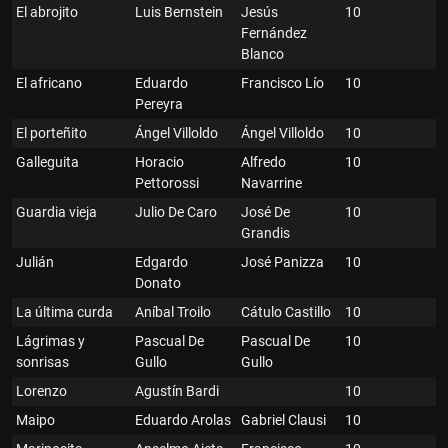
El abrojito
Luis Bernstein
Jesús
10
Fernández
Blanco
El africano
Eduardo
Francisco Lío
10
Pereyra
El porteñito
Ángel Villoldo
Ángel Villoldo
10
Galleguita
Horacio
Alfredo
10
Pettorossi
Navarrine
Guardia vieja
Julio De Caro
José De
10
Grandis
Julián
Edgardo
José Panizza
10
Donato
La última curda
Aníbal Troilo
Cátulo Castillo
10
Lágrimas y
Pascual De
Pascual De
10
sonrisas
Gullo
Gullo
Lorenzo
Agustín Bardi
10
Maipo
Eduardo Arolas
Gabriel Clausi
10