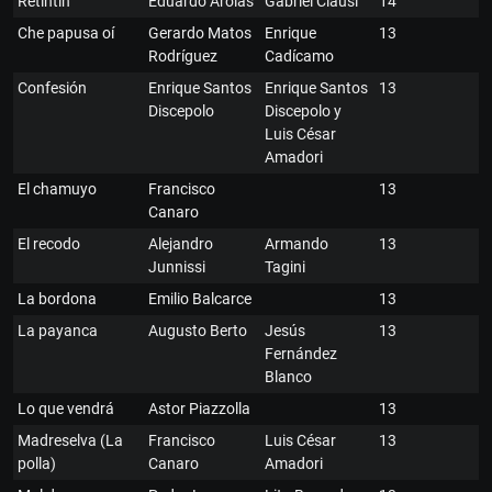
Retintín
Eduardo Arolas
Gabriel Clausi
14
Che papusa oí
Gerardo Matos
Enrique
13
Rodríguez
Cadícamo
Confesión
Enrique Santos
Enrique Santos
13
Discepolo
Discepolo y
Luis César
Amadori
El chamuyo
Francisco
13
Canaro
El recodo
Alejandro
Armando
13
Junnissi
Tagini
La bordona
Emilio Balcarce
13
La payanca
Augusto Berto
Jesús
13
Fernández
Blanco
Lo que vendrá
Astor Piazzolla
13
Madreselva (La
Francisco
Luis César
13
polla)
Canaro
Amadori