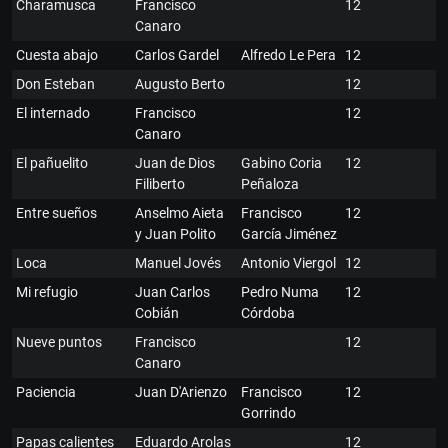
Charamusca
Francisco
12
Canaro
Cuesta abajo
Carlos Gardel
Alfredo Le Pera
12
Don Esteban
Augusto Berto
12
El internado
Francisco
12
Canaro
El pañuelito
Juan de Dios
Gabino Coria
12
Filiberto
Peñaloza
Entre sueños
Anselmo Aieta
Francisco
12
y Juan Polito
García Jiménez
Loca
Manuel Jovés
Antonio Viergol
12
Mi refugio
Juan Carlos
Pedro Numa
12
Cobián
Córdoba
Nueve puntos
Francisco
12
Canaro
Paciencia
Juan D'Arienzo
Francisco
12
Gorrindo
Papas calientes
Eduardo Arolas
12