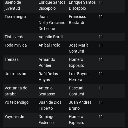
Sueño de
Enrique Santos
Enrique Santos
11
juventud
Discepolo
Discepolo
Tierra negra
Juan
Francisco
11
Noli y Graciano
Bastardi
De Leone
Tinta verde
Agustin Bardi
11
Toda mi vida
Aníbal Troilo
José María
11
Contursi
Trenzas
Armando
Homero
11
Pontier
Expósito
Un tropezón
Raúl De los
Luis Bayón
11
Hoyos
Herrera
Ventanita de
Antonio
Pascual
11
arrabal
Scatasso
Contursi
Yo te bendigo
Juan de Dios
Juan Andrés
11
Filiberto
Bruno
Yuyo verde
Domingo
Homero
11
Federico
Expósito