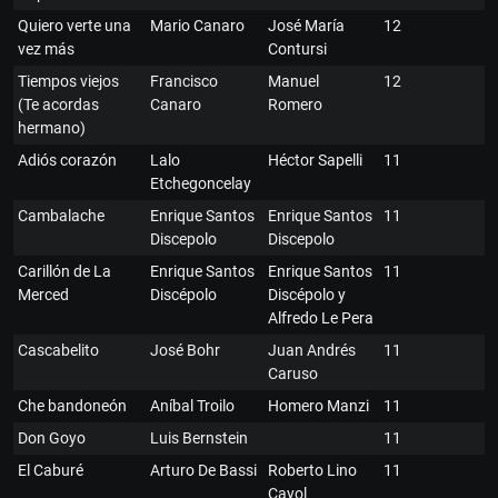
Quiero verte una
Mario Canaro
José María
12
vez más
Contursi
Tiempos viejos
Francisco
Manuel
12
(Te acordas
Canaro
Romero
hermano)
Adiós corazón
Lalo
Héctor Sapelli
11
Etchegoncelay
Cambalache
Enrique Santos
Enrique Santos
11
Discepolo
Discepolo
Carillón de La
Enrique Santos
Enrique Santos
11
Merced
Discépolo
Discépolo y
Alfredo Le Pera
Cascabelito
José Bohr
Juan Andrés
11
Caruso
Che bandoneón
Aníbal Troilo
Homero Manzi
11
Don Goyo
Luis Bernstein
11
El Caburé
Arturo De Bassi
Roberto Lino
11
Cayol