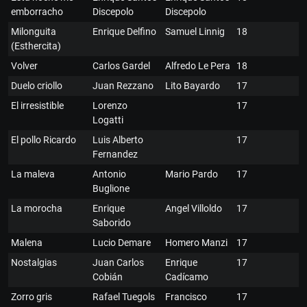
emborracho
Discepolo
Discepolo
Milonguita
Enrique Delfino
Samuel Linnig
18
(Esthercita)
Volver
Carlos Gardel
Alfredo Le Pera
18
Duelo criollo
Juan Rezzano
Lito Bayardo
17
El irresistible
Lorenzo
17
Logatti
El pollo Ricardo
Luis Alberto
17
Fernandez
La maleva
Antonio
Mario Pardo
17
Buglione
La morocha
Enrique
Angel Villoldo
17
Saborido
Malena
Lucio Demare
Homero Manzi
17
Nostalgias
Juan Carlos
Enrique
17
Cobián
Cadícamo
Zorro gris
Rafael Tuegols
Francisco
17