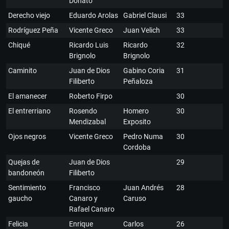
Donato
Derecho viejo
Eduardo Arolas
Gabriel Clausi
33
Rodríguez Peña
Vicente Greco
Juan Velich
33
Chiqué
Ricardo Luis
Ricardo
32
Brignolo
Brignolo
Caminito
Juan de Dios
Gabino Coria
31
Filiberto
Peñaloza
El amanecer
Roberto Firpo
30
El entrerriano
Rosendo
Homero
30
Mendizabal
Exposito
Ojos negros
Vicente Greco
Pedro Numa
30
Cordoba
Quejas de
Juan de Dios
29
bandoneón
Filiberto
Sentimiento
Francisco
Juan Andrés
28
gaucho
Canaro y
Caruso
Rafael Canaro
Felicia
Enrique
Carlos
26