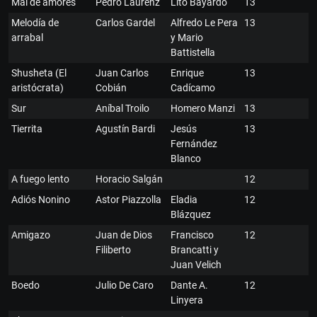
Mal de amores
Pedro Laurenz
Lito Bayardo
13
Melodía de
Carlos Gardel
Alfredo Le Pera
13
arrabal
y Mario
Battistella
Shusheta (El
Juan Carlos
Enrique
13
aristócrata)
Cobián
Cadícamo
Sur
Aníbal Troilo
Homero Manzi
13
Tierrita
Agustín Bardi
Jesús
13
Fernández
Blanco
A fuego lento
Horacio Salgán
12
Adiós Nonino
Astor Piazzolla
Eladia
12
Blázquez
Amigazo
Juan de Dios
Francisco
12
Filiberto
Brancatti y
Juan Velich
Boedo
Julio De Caro
Dante A.
12
Linyera