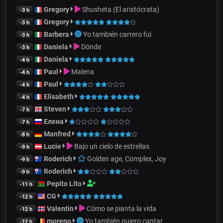
Gregory
Shusheta (El aristócrata)
-3 h
Gregory
-3 h
Barbera
Yo también carrero fui
-3 h
Daniela
Dónde
-3 h
Daniela
-4 h
Paul
Malena
-4 h
Paul
-4 h
Elisabeth
-4 h
Steven
-7 h
Елена
-7 h
Manfred
-8 h
Lucie
Bajo un cielo de estrellas
-9 h
Roderich
Golden age, Complex, Joy
-9 h
Roderich
-9 h
Pepito Lito
-11 h
CG
-12 h
Valentin
Cómo se pianta la vida
-12 h
moreno
Yo también quiero cantar
-12 h