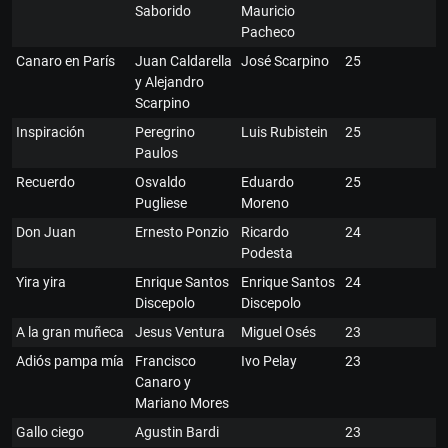
Saborido
Mauricio
Pacheco
Canaro en París
Juan Caldarella
José Scarpino
25
y Alejandro
Scarpino
Inspiración
Peregrino
Luis Rubistein
25
Paulos
Recuerdo
Osvaldo
Eduardo
25
Pugliese
Moreno
Don Juan
Ernesto Ponzio
Ricardo
24
Podesta
Yira yira
Enrique Santos
Enrique Santos
24
Discepolo
Discepolo
A la gran muñeca
Jesus Ventura
Miguel Osés
23
Adiós pampa mía
Francisco
Ivo Pelay
23
Canaro y
Mariano Mores
Gallo ciego
Agustin Bardi
23