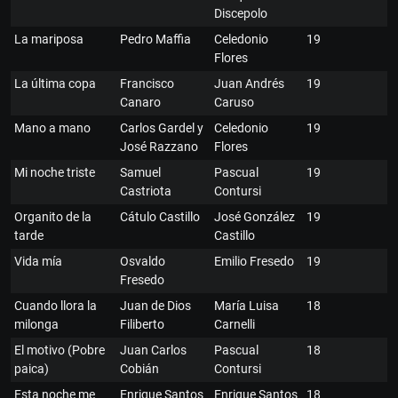
Discepolo
La mariposa
Pedro Maffia
Celedonio
19
Flores
La última copa
Francisco
Juan Andrés
19
Canaro
Caruso
Mano a mano
Carlos Gardel y
Celedonio
19
José Razzano
Flores
Mi noche triste
Samuel
Pascual
19
Castriota
Contursi
Organito de la
Cátulo Castillo
José González
19
tarde
Castillo
Vida mía
Osvaldo
Emilio Fresedo
19
Fresedo
Cuando llora la
Juan de Dios
María Luisa
18
milonga
Filiberto
Carnelli
El motivo (Pobre
Juan Carlos
Pascual
18
paica)
Cobián
Contursi
Esta noche me
Enrique Santos
Enrique Santos
18