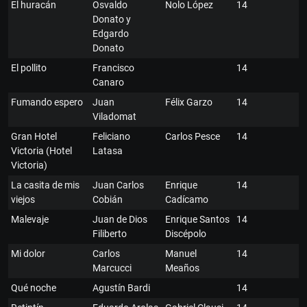
El huracán
Osvaldo
Nolo López
14
Donato y
Edgardo
Donato
El pollito
Francisco
14
Canaro
Fumando espero
Juan
Félix Garzo
14
Viladomat
Gran Hotel
Feliciano
Carlos Pesce
14
Victoria (Hotel
Latasa
Victoria)
La casita de mis
Juan Carlos
Enrique
14
viejos
Cobián
Cadícamo
Malevaje
Juan de Dios
Enrique Santos
14
Filiberto
Discépolo
Mi dolor
Carlos
Manuel
14
Marcucci
Meaños
Qué noche
Agustín Bardi
14