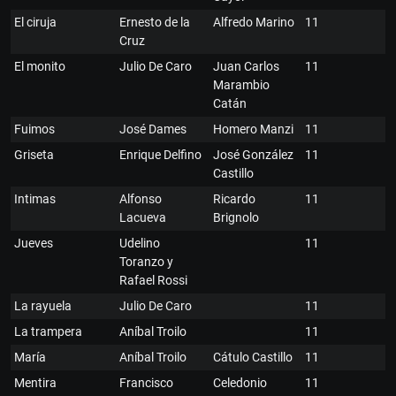
El ciruja
Ernesto de la
Alfredo Marino
11
Cruz
El monito
Julio De Caro
Juan Carlos
11
Marambio
Catán
Fuimos
José Dames
Homero Manzi
11
Griseta
Enrique Delfino
José González
11
Castillo
Intimas
Alfonso
Ricardo
11
Lacueva
Brignolo
Jueves
Udelino
11
Toranzo y
Rafael Rossi
La rayuela
Julio De Caro
11
La trampera
Aníbal Troilo
11
María
Aníbal Troilo
Cátulo Castillo
11
Mentira
Francisco
Celedonio
11