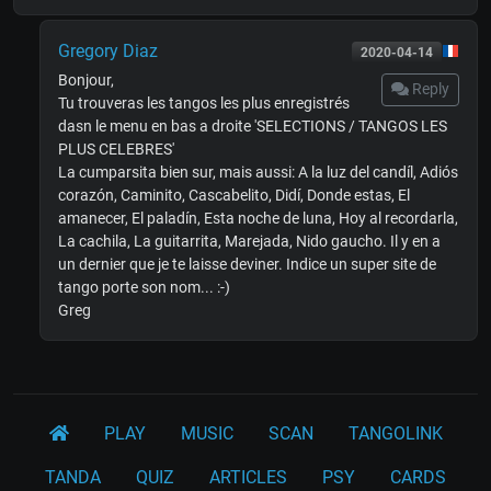
Gregory Diaz
2020-04-14
Bonjour,
Reply
Tu trouveras les tangos les plus enregistrés
dasn le menu en bas a droite 'SELECTIONS / TANGOS LES
PLUS CELEBRES'
La cumparsita bien sur, mais aussi: A la luz del candíl, Adiós
corazón, Caminito, Cascabelito, Didí, Donde estas, El
amanecer, El paladín, Esta noche de luna, Hoy al recordarla,
La cachila, La guitarrita, Marejada, Nido gaucho. Il y en a
un dernier que je te laisse deviner. Indice un super site de
tango porte son nom... :-)
Greg
PLAY
MUSIC
SCAN
TANGOLINK
TANDA
QUIZ
ARTICLES
PSY
CARDS