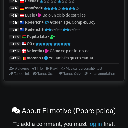
Елена
-6 h
Manfred
-7 h
Lucie
Bajo un cielo de estrellas
-8 h
Roderich
Golden age, Complex, Joy
-9 h
Roderich
-9 h
Pepito Lito
-11 h
CG
-11 h
Valentin
Cómo se pianta la vida
-12 h
moreno
Yo también quiero cantar
-12 h
Welcome
Info
Play!
Musical personality test
TangoLink
Tango Scan
Tango Quiz
Lyrics annotation
About El motivo (Pobre paica)
To add a comment, you must
log in
first.