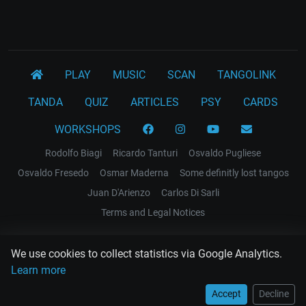
PLAY
MUSIC
SCAN
TANGOLINK
TANDA
QUIZ
ARTICLES
PSY
CARDS
WORKSHOPS
Rodolfo Biagi
Ricardo Tanturi
Osvaldo Pugliese
Osvaldo Fresedo
Osmar Maderna
Some definitly lost tangos
Juan D'Arienzo
Carlos Di Sarli
Terms and Legal Notices
EL RECODO TANGO
We use cookies to collect statistics via Google Analytics.
Design Web: Gregory DIAZ
Learn more
Accept
Decline