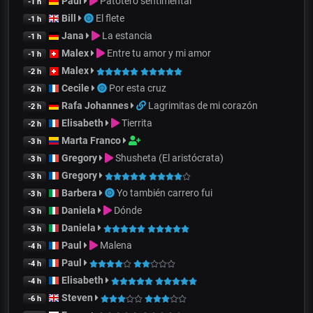
Paul
Patotero sentimental
-1 h
Bill
El flete
-1 h
Jana
La estancia
-1 h
Malex
Entre tu amor y mi amor
-1 h
Malex
-2 h
Cecile
Por esta cruz
-2 h
Rafa Johannes
Lagrimitas de mi corazón
-2 h
Elisabeth
Tierrita
-2 h
Marta Franco
-3 h
Gregory
Shusheta (El aristócrata)
-3 h
Gregory
-3 h
Barbera
Yo también carrero fui
-3 h
Daniela
Dónde
-3 h
Daniela
-3 h
Paul
Malena
-4 h
Paul
-4 h
Elisabeth
-4 h
Steven
-6 h