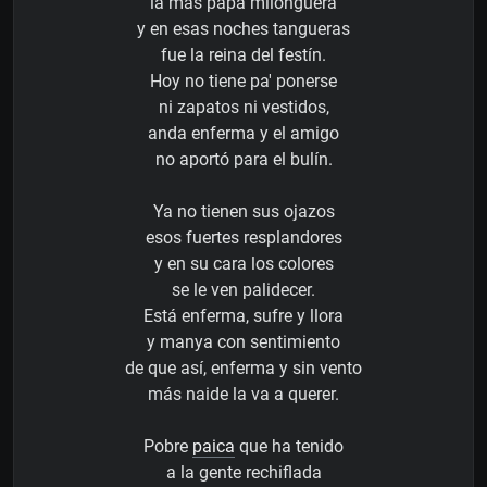
la más papa milonguera
y en esas noches tangueras
fue la reina del festín.
Hoy no tiene pa' ponerse
ni zapatos ni vestidos,
anda enferma y el amigo
no aportó para el bulín.
Ya no tienen sus ojazos
esos fuertes resplandores
y en su cara los colores
se le ven palidecer.
Está enferma, sufre y llora
y manya con sentimiento
de que así, enferma y sin vento
más naide la va a querer.
Pobre
paica
que ha tenido
a la gente rechiflada