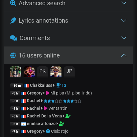
Advanced search
Lyrics annotations
Comments
16 users online
PK
JP
Chakkaluss
13
-19 m
Gregory
Mi piba (Mi piba linda)
-3 h
Rachel
-5 h
Rachel
Ventarrón
-5 h
Rachel De la Vega
-5 h
emilse alfonzo
-6 h
Gregory
Cielo rojo
-7 h