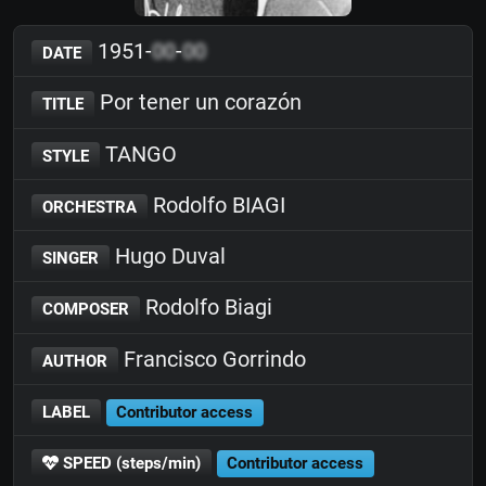
1951-
00
-
00
DATE
Por tener un corazón
TITLE
TANGO
STYLE
Rodolfo BIAGI
ORCHESTRA
Hugo Duval
SINGER
Rodolfo Biagi
COMPOSER
Francisco Gorrindo
AUTHOR
LABEL
Contributor access
SPEED (steps/min)
Contributor access