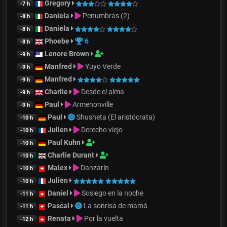
Gregory
-7 h
Daniela
Penumbras (2)
-8 h
Daniela
-8 h
Phoebe
6
-8 h
Lenore Brown
-9 h
Manfred
Yuyo Verde
-9 h
Manfred
-9 h
Charlie
Desde el alma
-9 h
Paul
Armenonville
-9 h
Paul
Shusheta (El aristócrata)
-10 h
Julien
Derecho viejo
-10 h
Paul Kuhn
-10 h
Charlie Durant
-10 h
Malex
Danzarín
-10 h
Julien
-10 h
Daniel
Sosiego en la noche
-11 h
Pascal
La sonrisa de mamá
-11 h
Renata
Por la vuelta
-12 h