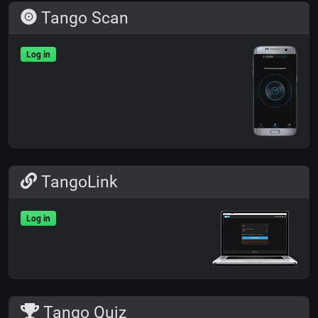
Tango Scan
Log in
TangoLink
Log in
Tango Quiz