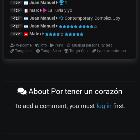
Juan Manuel
1
-12 h
marc
La lluvia y yo
-12 h
Juan Manuel
Contemporary, Complex, Joy
-12 h
Juan Manuel
-12 h
Malex
-12 h
Welcome
Info
Play!
Musical personality test
TangoLink
Tango Scan
Tango Quiz
Lyrics annotation
About Por tener un corazón
To add a comment, you must
log in
first.