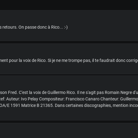
 retours. On passe donc à Rico... :-)
ment pour la voix de Rico. Si je ne me trompe pas, il te faudrait donc corrig
ison Fred. C'est la voix de Guillermo Rico. Il ne s'agit pas Romain Negre d
ef: Auteur: Ivo Pelay Compositeur: Francisco Canaro Chanteur: Guillermo
OA/E 1591 Matrice B 21365. Dans certaines discographies, mention incor