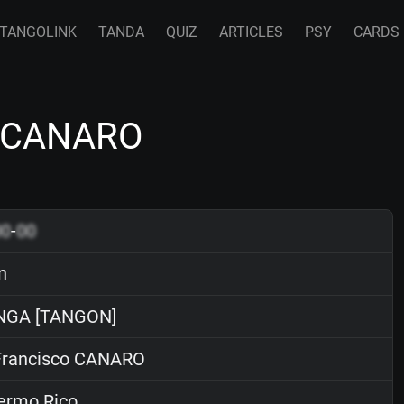
TANGOLINK
TANDA
QUIZ
ARTICLES
PSY
CARDS
o CANARO
00
-
00
n
NGA [TANGON]
rancisco CANARO
ermo Rico