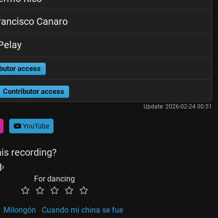
ancisco Canaro
Pelay
butor access
Contributor access
Update: 2026-02-24 00:51
YouTube
his recording?
For dancing
Milongón
Cuando mi china se fue