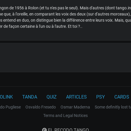
ngon de 1956 à Rolon (et tu n'es pas le seul). Mais d'autres (dont tango.i
ue que, à l'oreille, en comparant les voix des deux (sur d'autres morceaux), 
s entend en duo, on distingue bien la différence entre leurs voix. Mais, qu
r de façon certaine à l'un ou à l'autre. Et toi ?..
OLINK
TANDA
QUIZ
ARTICLES
PSY
CARDS
do Pugliese
Osvaldo Fresedo
Osmar Maderna
Some definitly lost 
Terms and Legal Notices
EL RECODO TANGO