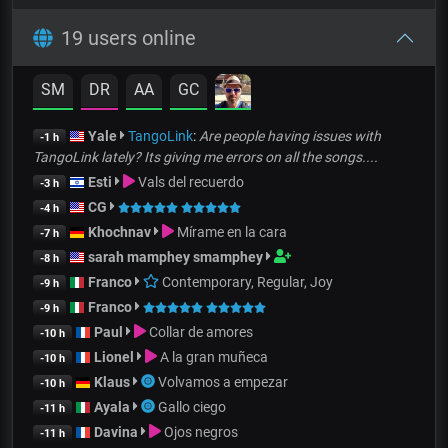
19 users online
SM
DR
AA
GC
Yale
TangoLink
:
Are people having issues with
-1 h
TangoLink lately? Its giving me errors on all the songs....
Esti
Vals del recuerdo
-3 h
CG
-4 h
Khochnav
Mírame en la cara
-7 h
sarah mamphey smamphey
-8 h
Franco
Contemporary, Regular, Joy
-9 h
Franco
-9 h
Paul
Collar de amores
-10 h
Lionel
A la gran muñeca
-10 h
Klaus
Volvamos a empezar
-10 h
Ayala
Gallo ciego
-11 h
Davina
Ojos negros
-11 h