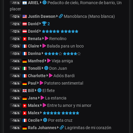
ARIEL
Pedacito de cielo, Romance de barrio, Un
-11 h
placer
Justin Dawson
Manoblanca (Mano blanca)
-12 h
David
2
-12 h
David
-12 h
Renata
Remolino
-12 h
Claire
Balada para un loco
-13 h
Davina
-13 h
Manfred
Vieja amiga
-14 h
Tonolli
Don Juan
-14 h
Charlotte
Adiós Bardi
-16 h
Paul
Patotero sentimental
-16 h
Bill
El flete
-16 h
Jana
La estancia
-16 h
Malex
Entre tu amor y mi amor
-16 h
Malex
-16 h
Cecile
Por esta cruz
-16 h
Rafa Johannes
Lagrimitas de mi corazón
-16 h