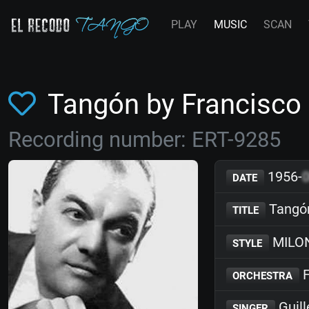
PLAY
MUSIC
SCAN
Tangón by Francisc
Recording number: ERT-9285
1956-
DATE
Tangó
TITLE
MILO
STYLE
F
ORCHESTRA
Guill
SINGER