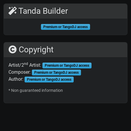
Tanda Builder
Premium or TangoDJ access
Copyright
nd
Artist/2
Artist:
Premium or TangoDJ access
Composer:
Premium or TangoDJ access
Author:
Premium or TangoDJ access
* Non guaranteed information