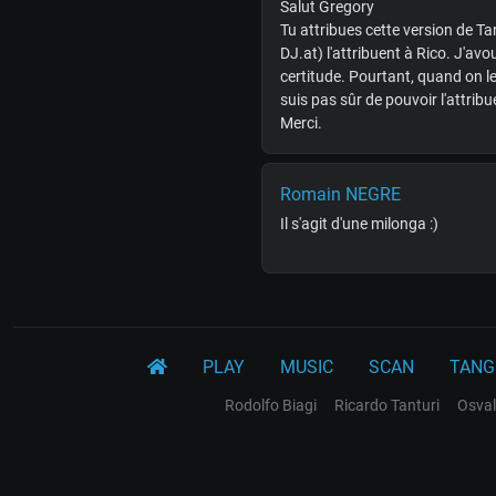
Salut Gregory
Tu attribues cette version de Ta
DJ.at) l'attribuent à Rico. J'avo
certitude. Pourtant, quand on le
suis pas sûr de pouvoir l'attribue
Merci.
Romain NEGRE
Il s'agit d'une milonga :)
PLAY
MUSIC
SCAN
TANG
Rodolfo Biagi
Ricardo Tanturi
Osval