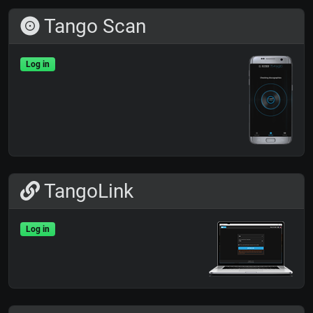
Tango Scan
Log in
TangoLink
Log in