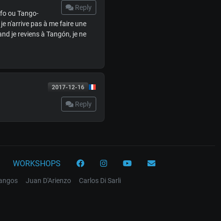
Reply
nfo ou Tango-
je n'arrive pas à me faire une
and je reviens à Tangón, je ne
2017-12-16
Reply
WORKSHOPS
tangos
Juan D'Arienzo
Carlos Di Sarli