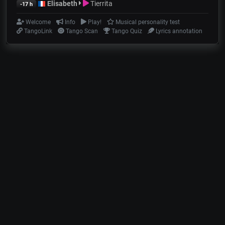
Elisabeth
Tierrita
-17 h
Welcome
Info
Play!
Musical personality test
TangoLink
Tango Scan
Tango Quiz
Lyrics annotation