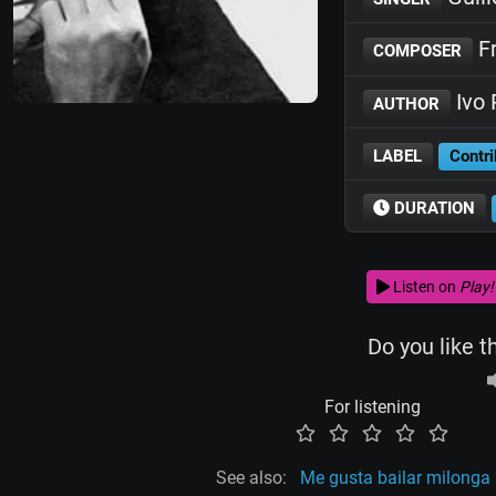
Fr
COMPOSER
Ivo 
AUTHOR
LABEL
Contri
DURATION
Listen on
Play!
Do you like t
For listening
See also:
Me gusta bailar milonga