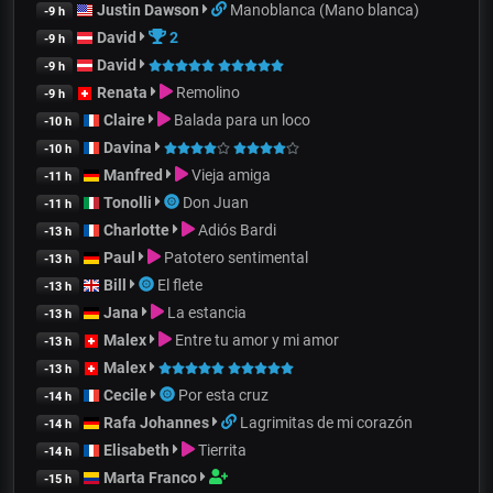
Justin Dawson
Manoblanca (Mano blanca)
-9 h
David
2
-9 h
David
-9 h
Renata
Remolino
-9 h
Claire
Balada para un loco
-10 h
Davina
-10 h
Manfred
Vieja amiga
-11 h
Tonolli
Don Juan
-11 h
Charlotte
Adiós Bardi
-13 h
Paul
Patotero sentimental
-13 h
Bill
El flete
-13 h
Jana
La estancia
-13 h
Malex
Entre tu amor y mi amor
-13 h
Malex
-13 h
Cecile
Por esta cruz
-14 h
Rafa Johannes
Lagrimitas de mi corazón
-14 h
Elisabeth
Tierrita
-14 h
Marta Franco
-15 h