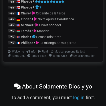
Phoebe
-5 h
Phoebe
7
-6 h
Claire
Organito de la tarde
-6 h
Florian
No te apures Carablanca
-6 h
Michael
El vals soñador
-6 h
Tamás
Mandria
-7 h
Vlada
Demasiado tarde
-7 h
Philippe
La milonga de mis perros
-7 h
Welcome
Info
Play!
Musical personality test
TangoLink
Tango Scan
Tango Quiz
Lyrics annotation
About Solamente Dios y yo
To add a comment, you must
log in
first.