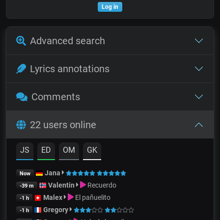
Log in
Advanced search
Lyrics annotations
Comments
22 users online
JS
ED
OM
GK
Jana
Now
Valentin
Recuerdo
-39 m
Malex
El pañuelito
-1 h
Gregory
-1 h