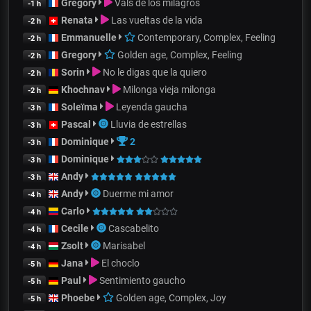
Gregory
Vals de los milagros
-1 h
Renata
Las vueltas de la vida
-2 h
Emmanuelle
Contemporary, Complex, Feeling
-2 h
Gregory
Golden age, Complex, Feeling
-2 h
Sorin
No le digas que la quiero
-2 h
Khochnav
Milonga vieja milonga
-2 h
Soleïma
Leyenda gaucha
-3 h
Pascal
Lluvia de estrellas
-3 h
Dominique
2
-3 h
Dominique
-3 h
Andy
-3 h
Andy
Duerme mi amor
-4 h
Carlo
-4 h
Cecile
Cascabelito
-4 h
Zsolt
Marisabel
-4 h
Jana
El choclo
-5 h
Paul
Sentimiento gaucho
-5 h
Phoebe
Golden age, Complex, Joy
-5 h