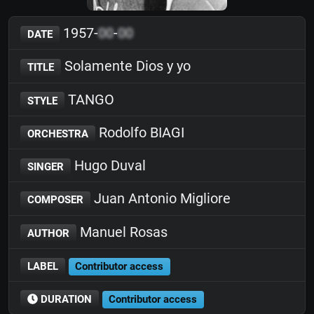
1957-
00
-
00
DATE
Solamente Dios y yo
TITLE
TANGO
STYLE
Rodolfo BIAGI
ORCHESTRA
Hugo Duval
SINGER
Juan Antonio Migliore
COMPOSER
Manuel Rosas
AUTHOR
LABEL
Contributor access
DURATION
Contributor access