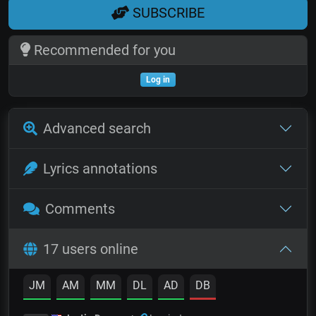
SUBSCRIBE
Recommended for you
Log in
Advanced search
Lyrics annotations
Comments
17 users online
JM
AM
MM
DL
AD
DB