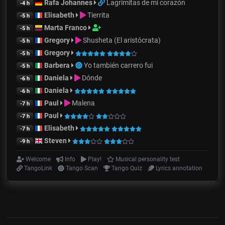
Rafa Johannes
Lagrimitas de mi corazón
-4 h
Elisabeth
Tierrita
-5 h
Marta Franco
-5 h
Gregory
Shusheta (El aristócrata)
-5 h
Gregory
-5 h
Barbera
Yo también carrero fui
-5 h
Daniela
Dónde
-6 h
Daniela
-6 h
Paul
Malena
-7 h
Paul
-7 h
Elisabeth
-7 h
Steven
-9 h
Welcome
Info
Play!
Musical personality test
TangoLink
Tango Scan
Tango Quiz
Lyrics annotation