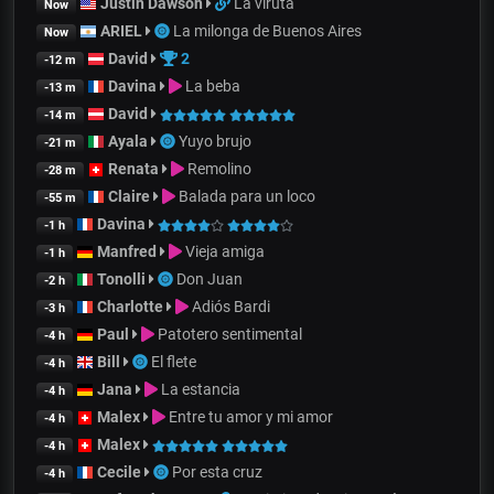
Justin Dawson
La viruta
Now
ARIEL
La milonga de Buenos Aires
Now
David
2
-12 m
Davina
La beba
-13 m
David
-14 m
Ayala
Yuyo brujo
-21 m
Renata
Remolino
-28 m
Claire
Balada para un loco
-55 m
Davina
-1 h
Manfred
Vieja amiga
-1 h
Tonolli
Don Juan
-2 h
Charlotte
Adiós Bardi
-3 h
Paul
Patotero sentimental
-4 h
Bill
El flete
-4 h
Jana
La estancia
-4 h
Malex
Entre tu amor y mi amor
-4 h
Malex
-4 h
Cecile
Por esta cruz
-4 h