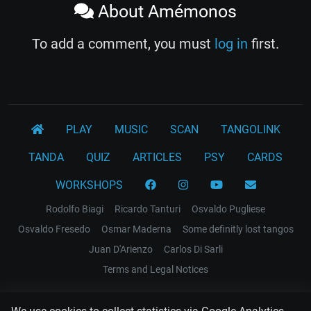
About Amémonos
To add a comment, you must
log in
first.
PLAY
MUSIC
SCAN
TANGOLINK
TANDA
QUIZ
ARTICLES
PSY
CARDS
WORKSHOPS
Rodolfo Biagi
Ricardo Tanturi
Osvaldo Pugliese
Osvaldo Fresedo
Osmar Maderna
Some definitly lost tangos
Juan D'Arienzo
Carlos Di Sarli
Terms and Legal Notices
EL RECODO TANGO