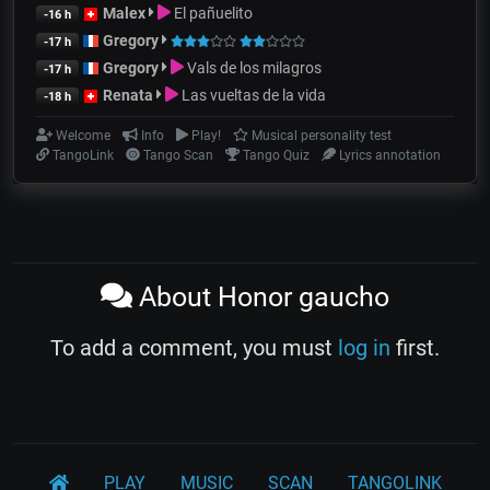
Malex
El pañuelito
-16 h
Gregory
-17 h
Gregory
Vals de los milagros
-17 h
Renata
Las vueltas de la vida
-18 h
Welcome
Info
Play!
Musical personality test
TangoLink
Tango Scan
Tango Quiz
Lyrics annotation
About Honor gaucho
To add a comment, you must
log in
first.
PLAY
MUSIC
SCAN
TANGOLINK