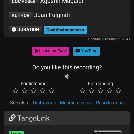
Agustín Magaldi
COMPOSER
Juan Fulginiti
AUTHOR
DURATION
Contributor access
Update: 2023-09-22 16:41
Listen on
Play!
YouTube
Do you like this recording?
For listening
For dancing
See also:
Disfrazado
Mi único tesoro
Paso la mina
TangoLink
Log in