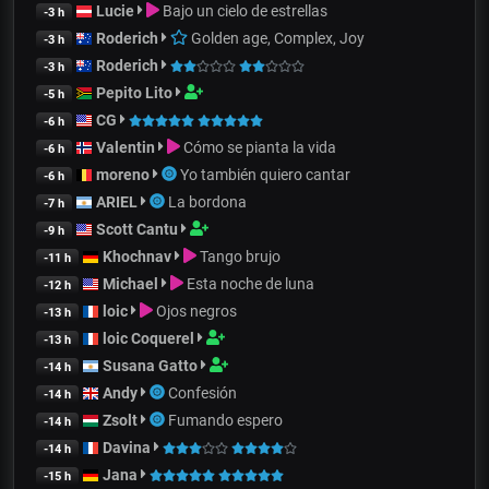
Lucie
Bajo un cielo de estrellas
-3 h
Roderich
Golden age, Complex, Joy
-3 h
Roderich
-3 h
Pepito Lito
-5 h
CG
-6 h
Valentin
Cómo se pianta la vida
-6 h
moreno
Yo también quiero cantar
-6 h
ARIEL
La bordona
-7 h
Scott Cantu
-9 h
Khochnav
Tango brujo
-11 h
Michael
Esta noche de luna
-12 h
loic
Ojos negros
-13 h
loic Coquerel
-13 h
Susana Gatto
-14 h
Andy
Confesión
-14 h
Zsolt
Fumando espero
-14 h
Davina
-14 h
Jana
-15 h