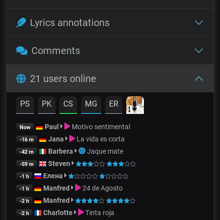
Lyrics annotations
Comments
21 users online
PS
PK
CS
MG
ER
Paul
Motivo sentimental
Now
Jana
La vida es corta
-16 m
Barbera
Jaque mate
-42 m
Steven
-59 m
Елена
-1 h
Manfred
24 de Agosto
-1 h
Manfred
-2 h
Charlotte
Tinta roja
-2 h