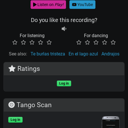
Listen on
Play!
YouTube
Do you like this recording?
For listening
For dancing
See also:
Te burlas tristeza
En el lago azul
Andrajos
Ratings
Log in
Tango Scan
Log in