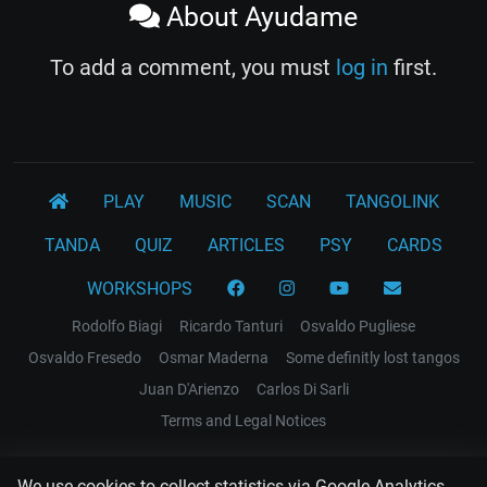
About Ayudame
To add a comment, you must
log in
first.
PLAY
MUSIC
SCAN
TANGOLINK
TANDA
QUIZ
ARTICLES
PSY
CARDS
WORKSHOPS
Rodolfo Biagi
Ricardo Tanturi
Osvaldo Pugliese
Osvaldo Fresedo
Osmar Maderna
Some definitly lost tangos
Juan D'Arienzo
Carlos Di Sarli
Terms and Legal Notices
EL RECODO TANGO
We use cookies to collect statistics via Google Analytics.