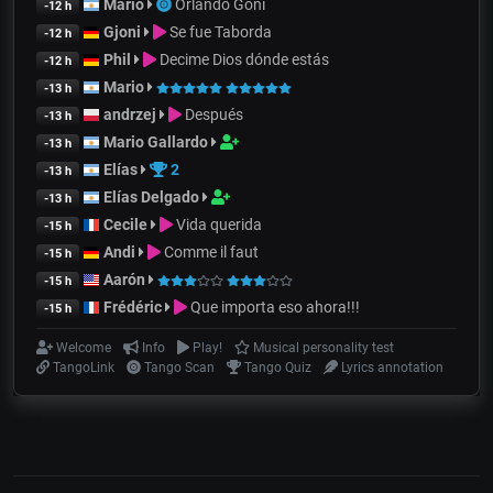
Mario
Orlando Goñi
-12 h
Gjoni
Se fue Taborda
-12 h
Phil
Decime Dios dónde estás
-12 h
Mario
-13 h
andrzej
Después
-13 h
Mario Gallardo
-13 h
Elías
2
-13 h
Elías Delgado
-13 h
Cecile
Vida querida
-15 h
Andi
Comme il faut
-15 h
Aarón
-15 h
Frédéric
Que importa eso ahora!!!
-15 h
Welcome
Info
Play!
Musical personality test
TangoLink
Tango Scan
Tango Quiz
Lyrics annotation