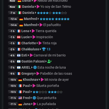
Danai
Niebla del Riachuelo
Now
Daniela
Yo soy de San Telmo
Now
Daniela
-7 m
Manfred
-12 m
Manfred
El pañuelito
-14 m
Lena
Tierra querida
-1 h
Lucie
Inspiración
-1 h
Charlotte
Tinta roja
-1 h
Chakkaluss
13
-2 h
Esti
Carnaval de mi barrio
-4 h
Gastón Falconi
-5 h
ARIEL
Esta noche de luna
-7 h
Gregory
Pabellón de las rosas
-9 h
Khochnav
Mi novia de ayer
-10 h
Paul
Silueta porteña
-10 h
Paul
-10 h
Fred
Que pinturita
-11 h
Jana
La puñalada
-11 h