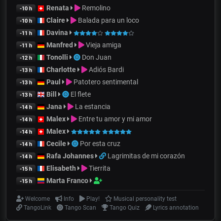
Renata
Remolino
-10 h
Claire
Balada para un loco
-10 h
Davina
-11 h
Manfred
Vieja amiga
-11 h
Tonolli
Don Juan
-12 h
Charlotte
Adiós Bardi
-13 h
Paul
Patotero sentimental
-13 h
Bill
El flete
-13 h
Jana
La estancia
-14 h
Malex
Entre tu amor y mi amor
-14 h
Malex
-14 h
Cecile
Por esta cruz
-14 h
Rafa Johannes
Lagrimitas de mi corazón
-14 h
Elisabeth
Tierrita
-15 h
Marta Franco
-15 h
Welcome
Info
Play!
Musical personality test
TangoLink
Tango Scan
Tango Quiz
Lyrics annotation