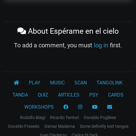
About Espérame en el cielo
To add a comment, you must
log in
first.
PLAY
MUSIC
SCAN
TANGOLINK
TANDA
QUIZ
ARTICLES
PSY
CARDS
WORKSHOPS
Rodolfo Biagi
Ricardo Tanturi
Osvaldo Pugliese
Osvaldo Fresedo
Osmar Maderna
Some definitly lost tangos
Juan D'Arienzo
Carlos Di Sarli