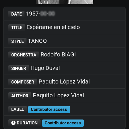
1957-
00
-
00
DATE
Espérame en el cielo
TITLE
TANGO
STYLE
Rodolfo BIAGI
ORCHESTRA
Hugo Duval
SINGER
Paquito López Vidal
COMPOSER
Paquito López Vidal
AUTHOR
LABEL
Contributor access
DURATION
Contributor access