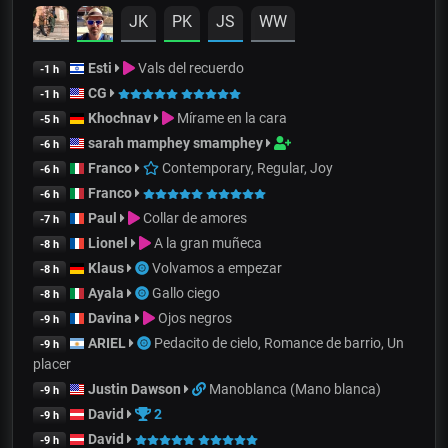
JK
PK
JS
WW
Esti
Vals del recuerdo
-1 h
CG
-1 h
Khochnav
Mírame en la cara
-5 h
sarah mamphey smamphey
-6 h
Franco
Contemporary, Regular, Joy
-6 h
Franco
-6 h
Paul
Collar de amores
-7 h
Lionel
A la gran muñeca
-8 h
Klaus
Volvamos a empezar
-8 h
Ayala
Gallo ciego
-8 h
Davina
Ojos negros
-9 h
ARIEL
Pedacito de cielo, Romance de barrio, Un
-9 h
placer
Justin Dawson
Manoblanca (Mano blanca)
-9 h
David
2
-9 h
David
-9 h