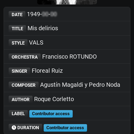
1949-
00
-
00
DATE
Mis delirios
TITLE
VALS
STYLE
Francisco ROTUNDO
ORCHESTRA
Floreal Ruiz
SINGER
Agustín Magaldi y Pedro Noda
COMPOSER
Roque Corletto
AUTHOR
LABEL
Contributor access
DURATION
Contributor access