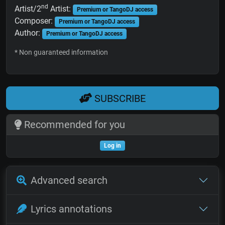
nd
Artist/2
Artist:
Premium or TangoDJ access
Composer:
Premium or TangoDJ access
Author:
Premium or TangoDJ access
* Non guaranteed information
SUBSCRIBE
Recommended for you
Log in
Advanced search
Lyrics annotations