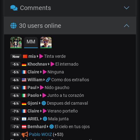
Comments
30 users online
MM
mia
Tinta verde
Now
Khochnav
El internado
-5 h
Claire
Ninguna
-5 h
William
Como dos extraños
-6 h
Paul
Nido gaucho
-6 h
Paolo
Junto a tu corazón
-6 h
Gjoni
Despues del carnaval
-6 h
Claire
Verano porteño
-7 h
ARIEL
Mala junta
-7 h
Bernhard
El cielo en tus ojos
-7 h
Pablo WOIZ
(+53)
-8 h