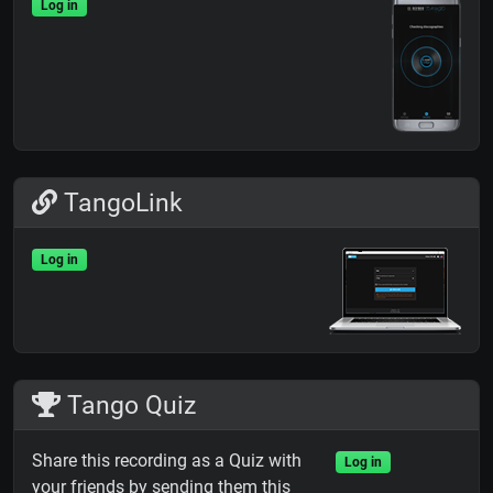
Log in
TangoLink
Log in
Tango Quiz
Share this recording as a Quiz with
Log in
your friends by sending them this