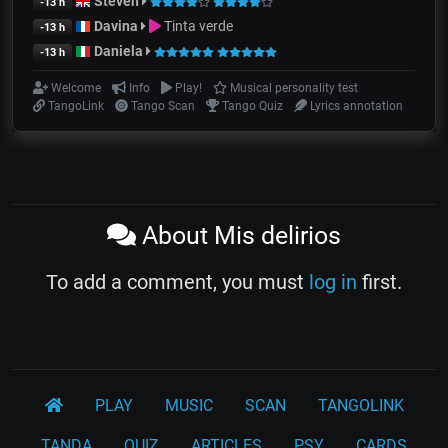
Steven
-13 h
Davina
Tinta verde
-13 h
Daniela
-13 h
Welcome
Info
Play!
Musical personality test
TangoLink
Tango Scan
Tango Quiz
Lyrics annotation
About Mis delirios
To add a comment, you must
log in
first.
PLAY
MUSIC
SCAN
TANGOLINK
TANDA
QUIZ
ARTICLES
PSY
CARDS