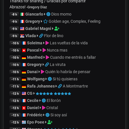
Thanks for sharing / Gracias por compartir
Abrazos!
-
Gregory Diaz
Giancarlo
Dios momo
-8 h
Gregory
Golden age, Complex, Feeling
-9 h
Gabriel Magni
-9 h
Vlada
Flor de lino
-9 h
Soleïma
Las vueltas de la vida
-10 h
Pascal
Nunca mas
-10 h
Manfred
Cuando me entrés a fallar
-10 h
Gregory
La viruta
-10 h
Danai
Quién lo habría de pensar
-10 h
Wolfgang
Si tú quisieras
-11 h
Rafa Johannes
A Montmartre
-11 h
CG
-12 h
Cecile
El llorón
-12 h
Daniel
Cristal
-12 h
Frédéric
Si soy así
-12 h
Epo Poee
-12 h