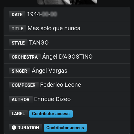
1944-
00
-
00
DATE
Mas solo que nunca
TITLE
TANGO
STYLE
Ángel D'AGOSTINO
ORCHESTRA
Ángel Vargas
SINGER
Federico Leone
COMPOSER
Enrique Dizeo
AUTHOR
LABEL
Contributor access
DURATION
Contributor access