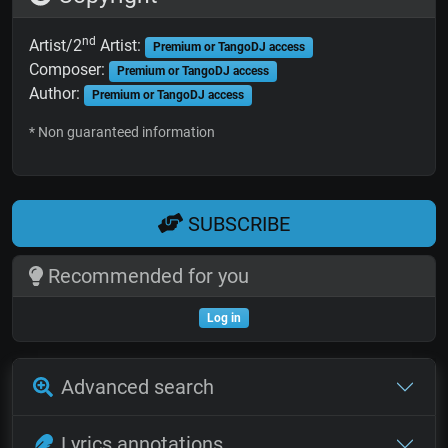
nd
Artist/2
Artist:
Premium or TangoDJ access
Composer:
Premium or TangoDJ access
Author:
Premium or TangoDJ access
* Non guaranteed information
SUBSCRIBE
Recommended for you
Log in
Advanced search
Lyrics annotations