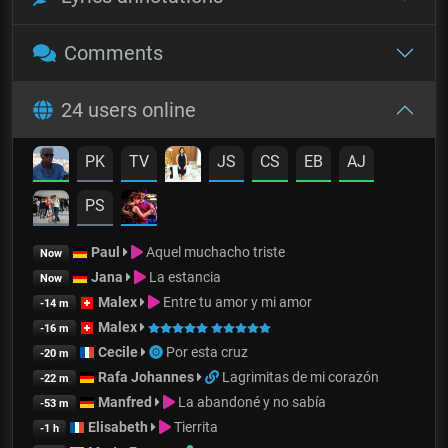
Comments
24 users online
PK
TV
JS
CS
EB
AJ
PS
Paul
Aquel muchacho triste
Now
Jana
La estancia
Now
Malex
Entre tu amor y mi amor
-14 m
Malex
-16 m
Cecile
Por esta cruz
-20 m
Rafa Johannes
Lagrimitas de mi corazón
-22 m
Manfred
La abandoné y no sabía
-53 m
Elisabeth
Tierrita
-1 h