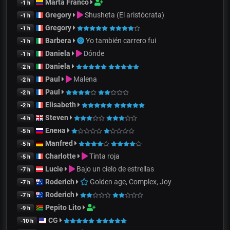
Marta Franco
-1 h
Gregory
Shusheta (El aristócrata)
-1 h
Gregory
-1 h
Barbera
Yo también carrero fui
-1 h
Daniela
Dónde
-1 h
Daniela
-2 h
Paul
Malena
-2 h
Paul
-2 h
Elisabeth
-2 h
Steven
-4 h
Елена
-5 h
Manfred
-5 h
Charlotte
Tinta roja
-5 h
Lucie
Bajo un cielo de estrellas
-7 h
Roderich
Golden age, Complex, Joy
-7 h
Roderich
-7 h
Pepito Lito
-9 h
CG
-10 h