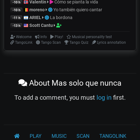
Valentin
Cómo se pianta la vida
-10 h
moreno
Yo también quiero cantar
-10 h
ARIEL
La bordona
-11 h
Scott Cantu
-13 h
Welcome
Info
Play!
Musical personality test
TangoLink
Tango Scan
Tango Quiz
Lyrics annotation
About Mas solo que nunca
To add a comment, you must
log in
first.
PLAY
MUSIC
SCAN
TANGOLINK