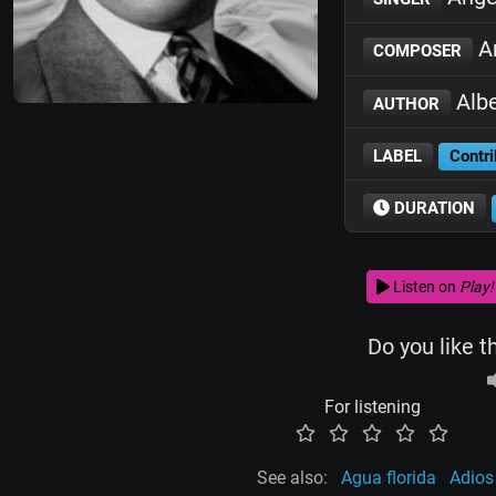
An
COMPOSER
Albe
AUTHOR
LABEL
Contri
DURATION
Listen on
Play!
Do you like t
For listening
See also:
Agua florida
Adios