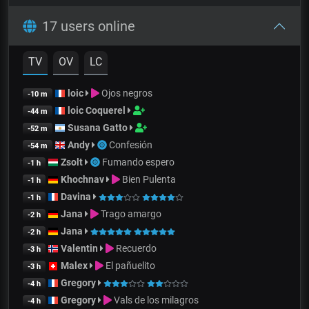
17 users online
TV
OV
LC
loic
Ojos negros
-10 m
loic Coquerel
-44 m
Susana Gatto
-52 m
Andy
Confesión
-54 m
Zsolt
Fumando espero
-1 h
Khochnav
Bien Pulenta
-1 h
Davina
-1 h
Jana
Trago amargo
-2 h
Jana
-2 h
Valentin
Recuerdo
-3 h
Malex
El pañuelito
-3 h
Gregory
-4 h
Gregory
Vals de los milagros
-4 h