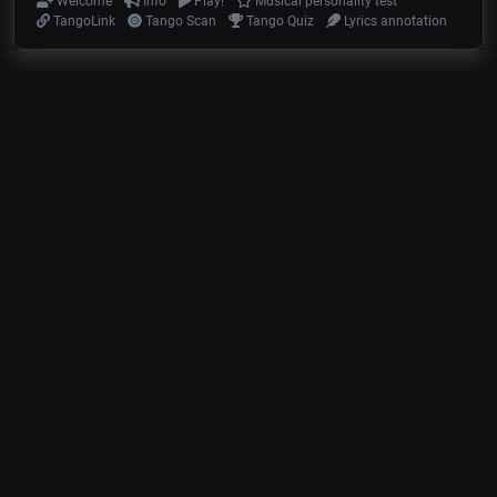
Welcome
Info
Play!
Musical personality test
TangoLink
Tango Scan
Tango Quiz
Lyrics annotation