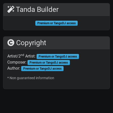
Tanda Builder
Premium or TangoDJ access
Copyright
nd
Artist/2
Artist:
Premium or TangoDJ access
Composer:
Premium or TangoDJ access
Author:
Premium or TangoDJ access
* Non guaranteed information