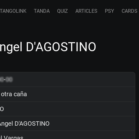
TANGOLINK
TANDA
QUIZ
ARTICLES
PSY
CARDS
 Ángel D'AGOSTINO
00
-
00
 otra caña
O
ngel D'AGOSTINO
l Vargas