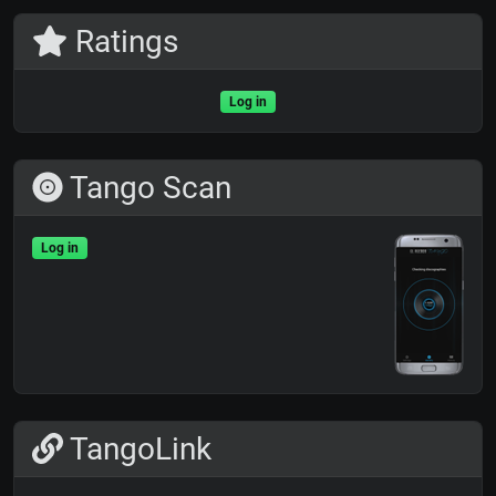
Ratings
Log in
Tango Scan
Log in
TangoLink