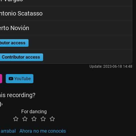
tonio Scatasso
rto Novión
butor access
Contributor access
Update: 2023-06-18 14:48
YouTube
his recording?
For dancing
 arrabal
Ahora no me conocés