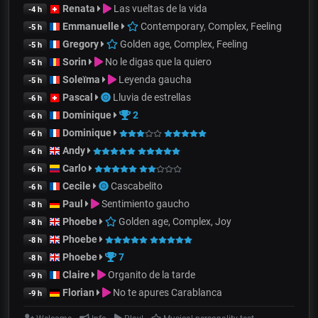
Renata
Las vueltas de la vida
-4 h
Emmanuelle
Contemporary, Complex, Feeling
-5 h
Gregory
Golden age, Complex, Feeling
-5 h
Sorin
No le digas que la quiero
-5 h
Soleïma
Leyenda gaucha
-5 h
Pascal
Lluvia de estrellas
-6 h
Dominique
2
-6 h
Dominique
-6 h
Andy
-6 h
Carlo
-6 h
Cecile
Cascabelito
-6 h
Paul
Sentimiento gaucho
-8 h
Phoebe
Golden age, Complex, Joy
-8 h
Phoebe
-8 h
Phoebe
7
-8 h
Claire
Organito de la tarde
-9 h
Florian
No te apures Carablanca
-9 h