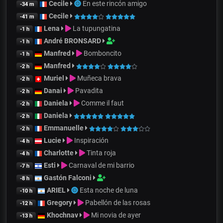
Cecile
En este rincón amigo
-34 m
Cecile
-41 m
Lena
La tupungatina
-1 h
André BRONSARD
-1 h
Manfred
Bomboncito
-1 h
Manfred
-2 h
Muriel
Muñeca brava
-2 h
Danai
Pavadita
-2 h
Daniela
Comme il faut
-2 h
Daniela
-2 h
Emmanuelle
-2 h
Lucie
Inspiración
-4 h
Charlotte
Tinta roja
-4 h
Esti
Carnaval de mi barrio
-7 h
Gastón Falconi
-8 h
ARIEL
Esta noche de luna
-10 h
Gregory
Pabellón de las rosas
-12 h
Khochnav
Mi novia de ayer
-13 h