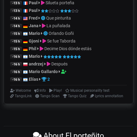
Paul
Silueta porteña
-13 h
Paul
-13 h
Fred
Que pinturita
-14 h
Jana
La puñalada
-14 h
Mario
Orlando Goñi
-15 h
Gjoni
Se fue Taborda
-15 h
Phil
Decime Dios dónde estás
-15 h
Mario
-16 h
andrzej
Después
-16 h
Mario Gallardo
-16 h
Elías
2
-16 h
Welcome
Info
Play!
Musical personality test
TangoLink
Tango Scan
Tango Quiz
Lyrics annotation
About El porteñito