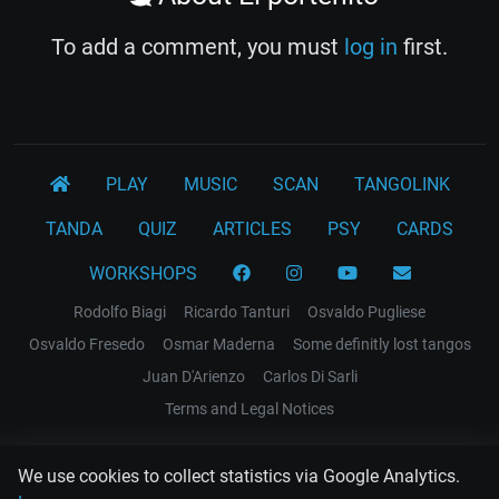
To add a comment, you must
log in
first.
PLAY
MUSIC
SCAN
TANGOLINK
TANDA
QUIZ
ARTICLES
PSY
CARDS
WORKSHOPS
Rodolfo Biagi
Ricardo Tanturi
Osvaldo Pugliese
Osvaldo Fresedo
Osmar Maderna
Some definitly lost tangos
Juan D'Arienzo
Carlos Di Sarli
Terms and Legal Notices
EL RECODO TANGO
We use cookies to collect statistics via Google Analytics.
Design Web: Gregory DIAZ